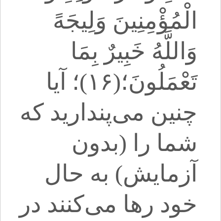
الْمُؤْمِنِینَ وَلِیجَهً
وَاللَّهُ خَبِیرٌ بِمَا
تَعْمَلُونَ؛(۱۶)؛ آیا
چنین می‌پندارید که
شما را (بدون
آزمایش) به حال
خود رها می‌کنند در