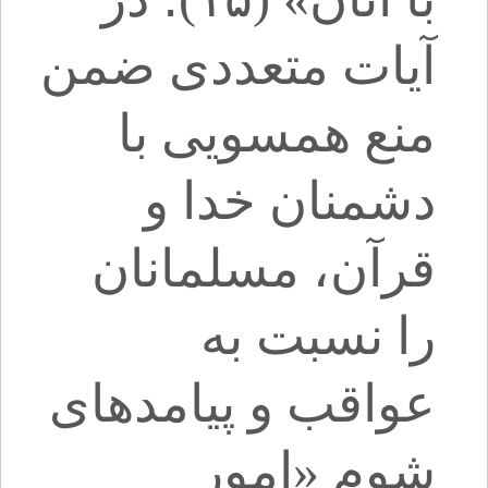
آیات متعددی ضمن
منع همسویی با
دشمنان خدا و
قرآن، مسلمانان
را نسبت به
عواقب و پیامدهای
شوم «امور