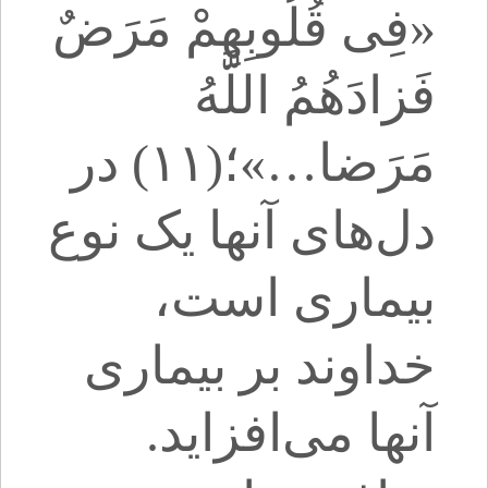
«فِی قُلُوبِهِمْ مَرَضٌ
فَزادَهُمُ اللَّهُ
مَرَضا…»؛(۱۱) در
دل‌هاى آنها یک نوع
بیمارى است،
خداوند بر بیمارى
آنها مى‌‏افزاید.