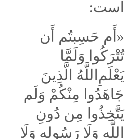
است:
«أَم حَسِبتُم أَن
تُتْرَکُوا وَلَمَّا
یَعْلَمِ‌اللَّهُ الَّذِینَ
جَاهَدُوا مِنْکُمْ وَلَم
یَتَّخِذُوا مِن دُونِ
اللَّهِ وَلَا رَسُولِهِ وَلَا