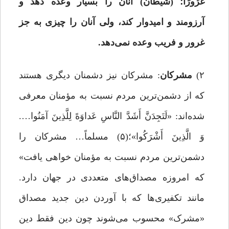
غُرُورًا؛ (شیطان) آنان را بسیار وعده دهد و
آرزومند و امیدوار کند، ولی آنان را چیزی به جز
غرور و فریب وعده نمی‌دهد.
۲)
مشرکان
: مشرکان نیز دشمنان دیگری هستند
که از دشمن‌ترین مردم نسبت به مؤمنان معرفی
شده‌اند: «لَتَجِدَنَّ أَشَدَّ النَّاسِ عَداوَهً لِلَّذِینَ آمَنُوا….
وَ الَّذِینَ أَشْرَکُوا»؛(۵) مسلماً… مشرکان را
دشمن‌ترین مردم نسبت به مؤمنان خواهى یافت»
که امروزه مصداق‌های متعددی در جهان دارد.
مانند تکفیری‌ها که با آوردن دین جدید مصداق
«مشرک» ‏محسوب می‌شوند چون دین فقط دین