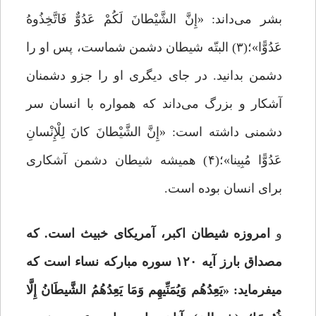
بشر می‌داند: «إِنَّ الشَّیْطانَ لَکُمْ عَدُوٌّ فَاتَّخِذُوهُ
عَدُوًّا»؛(۳) البتّه شیطان دشمن شماست، پس او را
دشمن بدانید. در جای دیگری او را جزو دشمنان
آشکار و بزرگ می‌داند که همواره با انسان سر
دشمنی داشته است: «إِنَّ الشَّیْطانَ کانَ لِلْإِنْسانِ
عَدُوًّا مُبِینا»؛(۴) همیشه شیطان دشمن آشکارى
براى انسان بوده است.
و
امروزه شیطان اکبر، آمریکای خبیث است. که
مصداق بارز آیه ۱۲۰ سوره مبارکه نساء است که
میفرماید: «یَعِدُهُم وَیُمَنِّیهِم وَمَا یَعِدُهُمُ الشَّیطَانُ إِلَّا