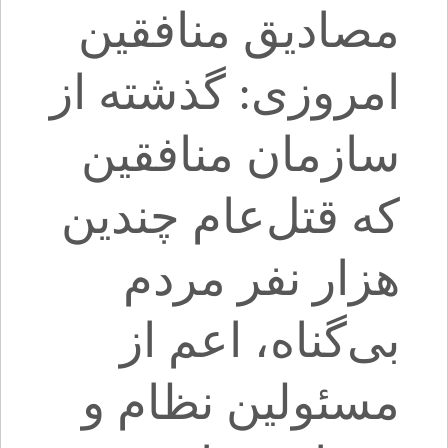
مصادیق منافقین
امروزی: گذشته از
سازمان منافقین
که قتل‌عام چندین
هزار نفر مردم
بی‌گناه، اعم از
مسئولین نظام و