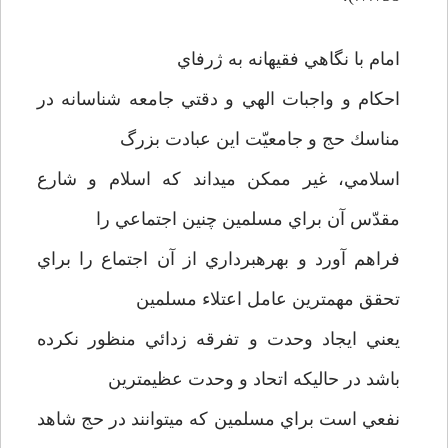
امام با نگاهي فقيهانه به ژرفاي
احكام و واجبات الهي و دقتي جامعه شناسانه در
مناسك حج و جامعيّت اين عبادت بزرگ
اسلامي، غير ممكن ميداند كه اسلام و شارع
مقدّس آن براي مسلمين چنين اجتماعي را
فراهم آورد و بهره­برداري از آن اجتماع را براي
تحقق مهمترين عامل اعتلاء مسلمين
يعني ايجاد وحدت و تفرقه زدائي منظور نكرده
باشد در حاليكه اتحاد و وحدت عظيمترين
نفعي است براي مسلمين كه ميتوانند در حج شاهد