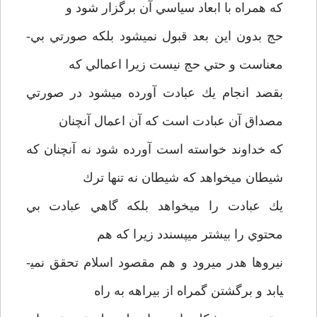
كه همراه با ابعاد سياسي آن برگزار شود و
حج بدون اين بعد قبول نمي­شود بلكه صورتي بي­
معناست و حتي حج نيست زيرا اعمالي كه
بقصد انجام يك عبادت آورده ميشود در صورتي
مصداق آن عبادت است كه آن اعمال آنچنان
كه خداوند خواسته است آورده شود نه آنچنان كه
شيطان مي­خواهد كه شيطان نه تنها ترك
يك عبادت را مي­خواهد بلكه گاهي عبادت بي
محتوي را بيشتر مي­پسندد زيرا كه هم
نيروها هدر ميرود و هم مقصود اسلام تحقق نمي­
يابد و برگشتن گمراه از بيراهه به راه