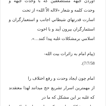
آوردن جبهه مستضعفين كه با وحدت جبهه و
وحدت كلمه و شعار «لااله الاّ الله» از تحت
اسارت قدرتهاي شيطاني اجانب و استعمارگران و
استثمارگران بيرون آيند و با اخوت
اسلامي برمشكلات غلبه پيدا كنند…».
(پيام امام به زائرات بيت الله-
7/7/58).
امام چون ايجاد وحدت و رفع اختلاف را
از مهمترين اسرار تشريع حج ميدانند لهذا معتقدند
كه غلبه بر اين مشكل كه ما در