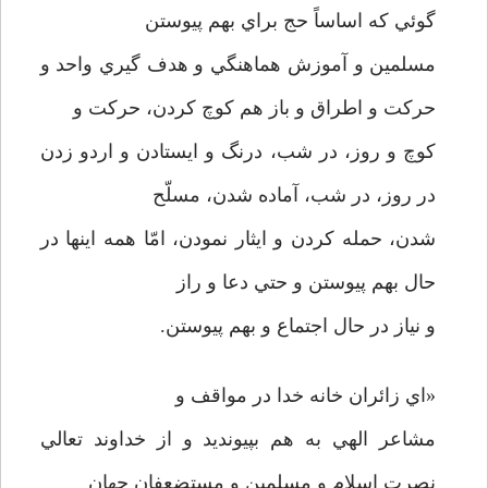
گوئي كه اساساً حج براي بهم پيوستن
مسلمين و آموزش هماهنگي و هدف گيري واحد و
حركت و اطراق و باز هم كوچ كردن، حركت و
كوچ و روز، در شب، درنگ و ايستادن و اردو زدن
در روز،‌ در شب، آماده شدن، مسلّح
شدن، حمله كردن و ايثار نمودن،‌ امّا همه اينها در
حال بهم پيوستن و حتي دعا و راز
و نياز در حال اجتماع و بهم پيوستن.
«اي زائران خانه خدا در مواقف و
مشاعر الهي به هم بپيونديد و از خداوند تعالي
نصرت اسلام و مسلمين و مستضعفان جهان