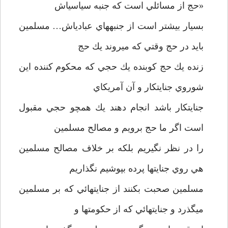
«حج از مسائلي است كه جنبه سياسي­اش
بسيار بيشتر است از جنبه­هاي عبادي­اش… مسلمين
بايد در حج وقتي كه مي­روند يك حج
زنده يك حج كوبنده يك حجي كه محكوم كننده اين
شوروي جنايتكار و آن آمريكاي
جنايتكار باشد انجام دهند يك همچو حجي مقبول
است اگر ما حج برويم و مصالح مسلمين
را در نظر نگيريم بلكه بر خلاف مصالح مسلمين
هي روي جنايتها پرده بپوشيم نگذاريم
مسلمين صحبت بكنند از جنايتهائي كه بر مسلمين
مي­گذرد و جنايتهائي كه از حكومتها و