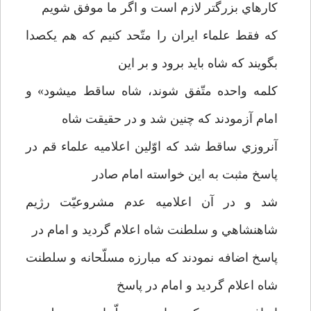
كارهاي بزرگتر لازم است و اگر ما موفق شويم
كه فقط علماء ايران را متّحد كنيم كه هم يكصدا
بگويند كه شاه بايد برود و بر اين
كلمه واحده متّفق شوند، شاه ساقط ميشود» و
امام آزمودند كه چنين شد و در حقيقت شاه
آنروزي ساقط شد كه اوّلين اعلاميه علماء قم در
پاسخ مثبت به اين خواسته امام صادر
شد و در آن اعلاميه عدم مشروعيّت رژيم
شاهنشاهي و سلطنت شاه اعلام گرديد و امام در
پاسخ اضافه نمودند كه مبارزه مسلّحانه و سلطنت
شاه اعلام گرديد و امام در پاسخ