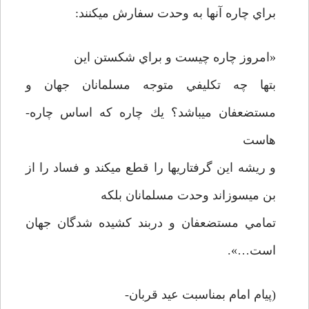
براي چاره آنها به وحدت سفارش مي­كنند:
«امروز چاره چيست و براي شكستن اين
بتها چه تكليفي متوجه مسلمانان جهان و
مستضعفان مي­باشد؟ يك چاره كه اساس چاره­
هاست
و ريشه اين گرفتاريها را قطع مي­كند و فساد را از
بن مي­سوزاند وحدت مسلمانان بلكه
تمامي مستضعفان و دربند كشيده شدگان جهان
است…».
(پيام امام بمناسبت عيد قربان-