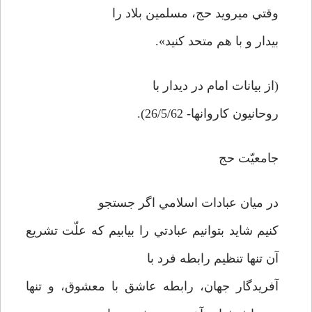
وقتي مي­رويد حج، مسلمين بلاد را
بيدار و با هم متحد كنيد».
(از بيانات امام در ديدار با
روحانيون كاروانها- 26/5/62).
جامعيّت حج
در ميان عبادات اسلامي اگر جستجو
كنيم شايد بتوانيم عبادتي را بيابيم كه علّت تشريع
آن تنها تنظيم رابطه فرد با
آفريدگار جهان، رابطه عاشق با معشوق، و تنها