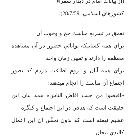
(از بيانات امام در ديدار سفراء
كشورهاي اسلامي- 28/7/59).
تعمق در تشريع مناسك حج و وجوب آن
براي همه كسانيكه توانائي حضور در آن مشاهده
معظمه را دارند و تعيين زمان واحد
براي همه آنان و لزوم اطاعت مردم كه بطور
اجتماع آن مناسك را انجام ميدهند:
«افيضوا من حيث افاض الناس» همه بيان اين
حقيقت است كه هدفي در اين اجتماع و كنگره
عظيم نهفته است كه بدون تحقّق آن اين اعمال
كالبدي بي­جان