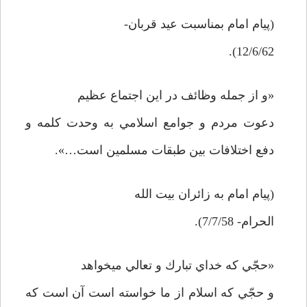
(پيام امام بمناسبت عيد قربان-
12/6/62).
«و از جمله وظائف در اين اجتماع عظيم
دعوت مردم و جوامع اسلامي به وحدت كلمه و
دفع اختلافات بين طبقات مسلمين است…».
(پيام امام به زائران بيت الله
الحرام- 7/7/58).
«حجّي كه خداي تبارك و تعالي مي­خواهد
و حجّي كه اسلام از ما خواسته است آن است كه