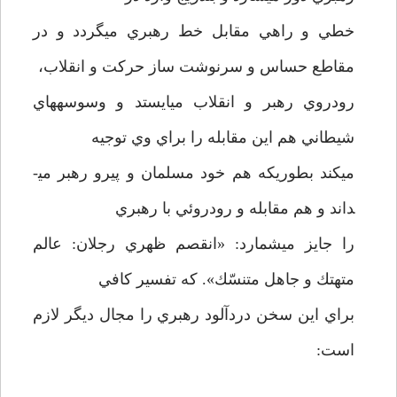
خطي و راهي مقابل خط رهبري مي­گردد و در
مقاطع حساس و سرنوشت ساز حركت و انقلاب،
رودروي رهبر و انقلاب مي­ايستد و وسوسه­هاي
شيطاني هم اين مقابله را براي وي توجيه
مي­كند بطوريكه هم خود مسلمان و پيرو رهبر مي­
داند و هم مقابله و رودروئي با رهبري
را جايز مي­شمارد: «انقصم ظهري رجلان: عالم
متهتك و جاهل متنسّك». كه تفسير كافي
براي اين سخن دردآلود رهبري را مجال ديگر لازم
است: