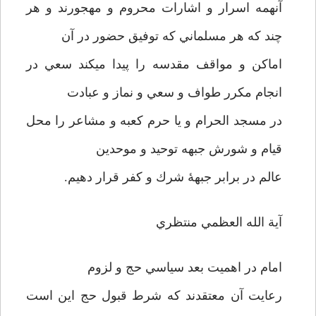
آنهمه اسرار و اشارات محروم و مهجورند و هر
چند كه هر مسلماني كه توفيق حضور در آن
اماكن و مواقف مقدسه را پيدا مي­كند سعي در
انجام مكرر طواف و سعي و نماز و عبادت
در مسجد الحرام و يا حرم كعبه و مشاعر را محل
قيام و شورش جبهه توحيد و موحدين
عالم در برابر جبهۀ شرك و كفر قرار دهيم.
آية الله العظمي منتظري
امام در اهميت بعد سياسي حج و لزوم
رعايت آن معتقدند كه شرط قبول حج اين است