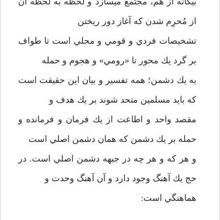
بيگانه از هم، مجتمع ميسازد و لحظه به لحظه آن
از مُحرِم شدن كه آغاز دور ريختن
تشخيصات فردي و قومي و محلي است تا طواف
بر گرد يك محور تا «رومي» و هجوم و حمله
به يك دشمن؛ همه تفسير و بيان اين حقيقت است
كه بايد مسلمين متحد شوند بر يك هدف و
مقصد واحد و اطاعت از يك فرمان و فرمانده و
حمله بر يك دشمن كه همان دشمن اصلي است
و هر كه و هر چه در جبهه دشمن اصلي است. در
حج يك آهنگ وجود دارد و آن آهنگ وحدت و
هماهنگي است: