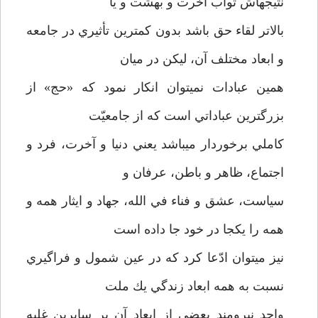
نتيجه­اش ثواب آخرت و بهشت و يا
بالاتر لقاء حق باشد بدون كمترين تأثيري در جامعه
و ابعاد مختلف آن، ليكن در ميان
همين عبادات نمي­توان انكار نمود كه «حج» از
بزرگترين عباداتي است كه از جامعيّت
كاملي برخوردار مي­باشد يعني دنيا و آخرت، فرد و
اجتماع، ظاهر و باطن، عرفان و
سياست، عشق و فناء في الله، جهاد و ايثار همه و
همه را يكجا در خود جا داده است
نيز مي­توان ادّعا كرد كه در عين شمول و فراگيري
نسبت به همه ابعاد زندگي يك ملت
واحد نيرومند بعضي از ابعاد آن بر سايرين غلبه