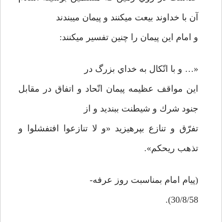
آن با خداوند بيعت ميكنند و پيمان مي­بندند
و امام اين پيمان را چنين تفسير مي­كنند:
«… و با اتّكال به خداي بزرگ در
اين مواقف عظيمه پيمان اتّحاد و اتفاق در مقابل
جنود شرك و شيطنت ببنديد و از
تفرّق و تنازع بپرهيزيد «و لا تنازعوا افتفشلوا و
تذهب ريحكم».
(پيام امام بمناسبت روز عرفه-
30/8/58).