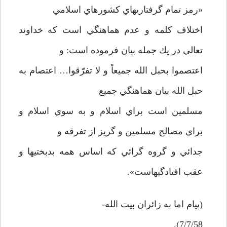
«رمز تمام گرفتاريهاي كشورهاي اسلامي
اختلاف كلمه و عدم هماهنگي است كه خداوند
تعالي در يك جمله بيان فرموده است: و
اعتصموا بحبل الله جميعاً و لا تفرّقوا… اعتصام به
حبل الله بيان هماهنگي جميع
مسلمين است براي اسلام و به سوي اسلام و
براي مصالح مسلمين و گريز از تفرقه و
جدائي و گروه گرائي كه اساس همه بدبختي­ها و
عقب افتادگي­هاست».
(پيام اما به زائران بيت الله-
7/7/58).