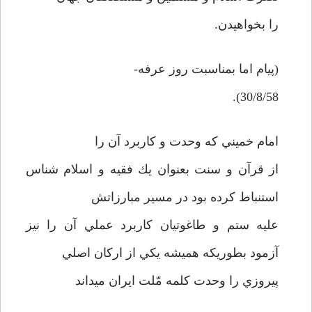
را بخواهيدن.
(پيام اما بمناسبت روز عرفه-
30/8/58).
امام خميني كه وحدت و كاربرد آن را
از قرآن و سنت بعنوان يك فقيه و اسلام شناس
استنباط كرده بود در مسير مبارزاتش
عليه ستم و طاغوتيان كاربرد عملي آن را نيز
آزمود بطوريكه هميشه يكي از اركان اصلي
پيروزي را وحدت كلمه مّلت ايران مي­داند