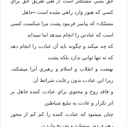
حق بسي مشكلتر است از طي طريق حق براي
كسي كه هنوز وارد راهي نشده است «جاهل
متنسّك» كه پيامبر فرمود پشت مرا شكست كسي
است كه عبادتي را انجام مي­دهد اما نمي­داند
كه چه ميكند و چگونه بايد آن عبادت را انجام دهد
كه نه تنها ثوابي ندارد بلكه پشت
نهضت و انقلاب و اسلام و رهبري آنرا مي­شكند،
زيرا اين عبادت بدون رعايت شرائط آن
و فاقد روح و محتوي براي عبادت كننده جاهل بر
اثر تكرار و عادت به تبليغ شياطين
چنان مي­شود كه عبادت كننده را كم كم از محور
رهبري دور مي­سازد و بتدريج وارد در