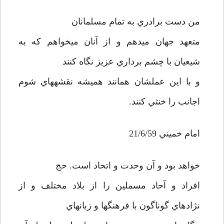
من دست برادري به تمام مسلمانان
متعهد جهان مي­دهم و از آنان مي­خواهم كه به
شيعيان با چشم برداري عزيز نگاه كنند
و با اين عملشان همانند هميشه نقشه­هاي شوم
اجانب را خنثي كنند.
امام خميني 21/6/59
خواهد بود و آن وحدت و اتحاد است. حج
افراد و آحاد مسملين را از بلاد مختلف و از
نژادهاي گوناگون با فرهنگها و زبانهاي