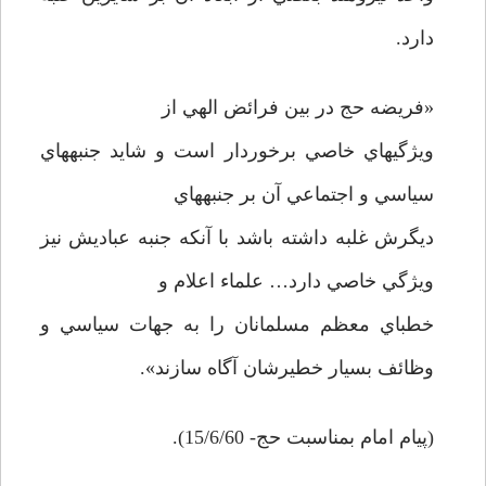
دارد.
«فريضه حج در بين فرائض الهي از
ويژگي­هاي خاصي برخوردار است و شايد جنبه­هاي
سياسي و اجتماعي آن بر جنبه­هاي
ديگرش غلبه داشته باشد با آنكه جنبه عباديش نيز
ويژگي خاصي دارد… علماء اعلام و
خطباي معظم مسلمانان را به جهات سياسي و
وظائف بسيار خطيرشان آگاه سازند».
(پيام امام بمناسبت حج- 15/6/60).