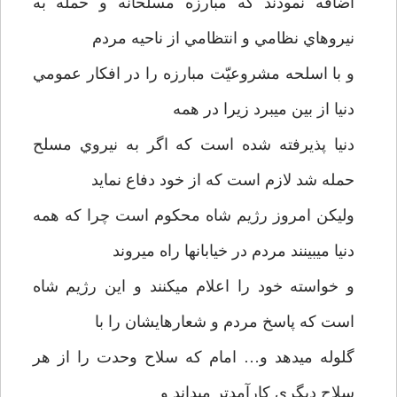
اضافه نمودند كه مبارزه مسلّحانه و حمله به
نيروهاي نظامي و انتظامي از ناحيه مردم
و با اسلحه مشروعيّت مبارزه را در افكار عمومي
دنيا از بين مي­برد زيرا در همه
دنيا پذيرفته شده است كه اگر به نيروي مسلح
حمله شد لازم است كه از خود دفاع نمايد
وليكن امروز رژيم شاه محكوم است چرا كه همه
دنيا مي­بينند مردم در خيابانها راه مي­روند
و خواسته خود را اعلام ميكنند و اين رژيم شاه
است كه پاسخ مردم و شعارهايشان را با
گلوله مي­دهد و… امام كه سلاح وحدت را از هر
سلاح ديگري كارآمدتر مي­داند و