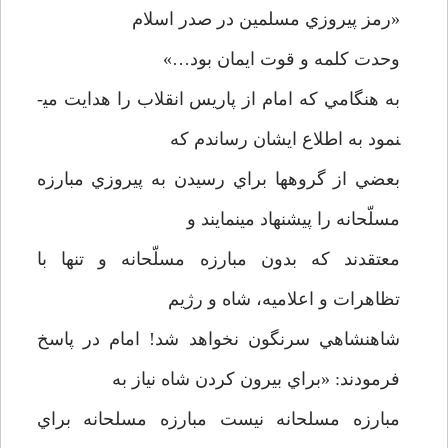
«رمز پيروزي مسلمين در صدر اسلام
وحدت كلمه و قوت ايمان بود…»
به هنگامي كه امام از پاريس انقلاب را هدايت مي­
نمود به اطلاع ايشان رساندم كه
بعضي از گروهها براي رسيدن به پيروزي مبارزه
مسلّحانه را پيشنهاد مينمايند و
معتقدند كه بدون مبارزه مسلّحانه و تنها با
تظاهرات و اعلاميه، شاه و رژيم
شاهنشاهي سرنگون نخواهد شد! امام در پاسخ
فرمودند: «براي بيرون كردن شاه نياز به
مبارزه مسلحانه نيست مبارزه مسلحانه براي