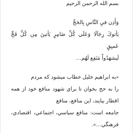
بسم الله الرحمن الرحيم
وَ‌أَذِن فيِ النَّاسِ بِالحَجِّ
يَأتوكَ رِجَآلَا وَ‌عَلَي كُلِّ ضَامِرٍ يَأتينَ مِن كُلِّ فَجٍّ
عَميِقٍ
لَيشهَدُواْ مَنَفِع لَهُم…
«به ابراهيم خليل خطاب ميشود كه مردم
را به حج بخوان تا براي شهود منافع خود از همه
اقطار بيايند، اين منافع، منافع
جامعه است: منافع سياسي، اجتماعي، اقتصادي،
فرهنگي…».