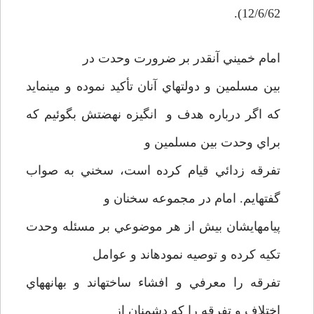
12/6/62).
امام خميني آنقدر بر ضرورت وحدت در
بين مسلمين و دولتهاي آنان تأكيد نموده و مينمايد
كه اگر درباره هدف و انگيزه نهضتش بگوئيم كه
براي وحدت بين مسلمين و
تفرقه زدائي قيام كرده است، سخني به صواب
گفته­ايم. امام در مجموعه سخنان و
پيامهايشان بيش از هر موضوعي بر مسئله وحدت
تكيه كرده و توصيه نموده­اند و عوامل
تفرقه را معرفي و افشاء ساخته­اند و بهانه­هاي
اختلاف و تفرقه را كه دشمنان از