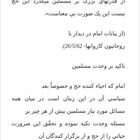
از قدرتهاي بزرگ بر مسملين مي­گذرد اين حج
نيست اين يك صورت بي معناست».
(از بيانات امام در ديدار با
روحانيون كاروانها- 26/5/62).
تاكيد بر وحدت مسلمين
امام كه احياء كننده حج و خصوصاً بعد
سياسي آن در اين زمان است در ميان همه
مسائل مورد نياز مسلمين بيش از هر چيز بر
مسئله وحدت تكيه نموده و تحقّق اين ضرورت
حياتي را از حج و از برگزار كنندگان آن