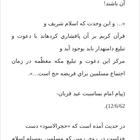
آن باشند!
«… و اين وحدت كه اسلام شريف و
قرآن كريم بر آن پافشاري كرده­اند با دعوت و
تبليغ دامنه­دار بايد بوجود آيد و
مركز اين دعوت و تبليغ مكه معظّمه در زمان
اجتماع مسلمين براي فريضه حج است…».
(پيام امام بمناسبت عيد قربان-
12/6/62).
در حديث آمده است كه «حجرالاسود» دست
خداست در روي زمين كه مسلمين بوسيله اسلام