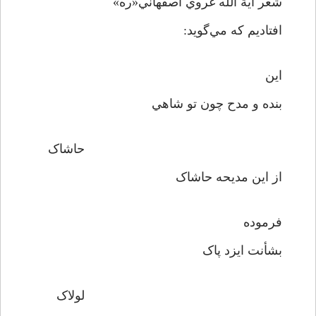
شعر آية الله غروي اصفهاني«ره»
افتاديم که مي‌گويد:
اين
بنده و مدح چون تو شاهي
حاشاک
از اين مديحه حاشاک
فرموده
بشأنت ايزد پاک
لولاک