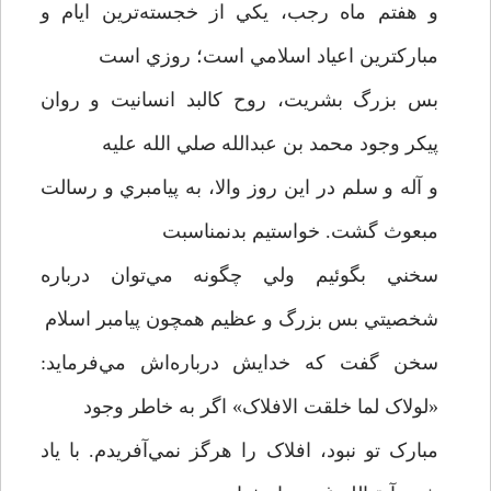
و هفتم ماه رجب، يکي از خجسته‌ترين ايام و
مبارکترين اعياد اسلامي است؛ روزي است
بس بزرگ بشريت، روح کالبد انسانيت و روان
پيکر وجود محمد بن عبدالله صلي الله عليه
و آله و سلم در اين روز والا، به پيامبري و رسالت
مبعوث گشت. خواستيم بدنمناسبت
سخني بگوئيم ولي چگونه مي‌توان درباره
شخصيتي بس بزرگ و عظيم همچون پيامبر اسلام
سخن گفت که خدايش درباره‌اش مي‌فرمايد:
«لولاک لما خلقت الافلاک» اگر به خاطر وجود
مبارک تو نبود، افلاک را هرگز نمي‌آفريدم. با ياد