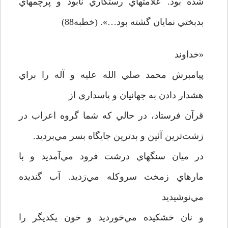
شده بود. علامتهاي رستگاري نابود و پرچمهاي
بدبختي نمايان گشته بود…». (خطبه88)
«خداوند
پيامبرش محمد صلي الله عليه و آله را براي
هشدار دادن به جهانيان و پاسداري از
قرآن فرستاد، در حالي که شما گروه اعراب در
زشت‌ترين آئين و بدترين جايگاه بسر مي‌برديد.
در ميان سنگهاي درشت فرود مي‌آمديد و با
مارهاي زمخت سروکله مي‌زديد. آب گنديده
مي‌نوشيديد
و نان خشکيده مي‌خورديد و خون يکديگر را