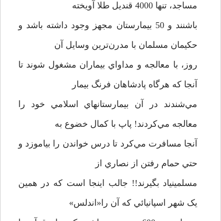
مساجد، تنها 4000 قنديل طلا آويخته
باشنند و 50 بيمارستان مجهز وجود داشته باشد و
حکيمان مسلمان با مدرن‌ترين وسايل آن
روز، با معالجه و مداواي بيماران مشغول شوند تا
آنجا که هرگاه پادشاهان فرنگ بيمار
مي‌شندند در آن بيمارستانهاي اسلامي خود را
معالجه مي‌کردند! پاپ با کمال خضوع به
آنجا مسافرت مي‌کرد تا درس خواندن را بياموزد و
حتي حمام رفتن از نصاري از
مسلمينياد بگيرند!! جالب اينجا است که در همين
يک شهر اسپانيائي که آن را«اندلس»