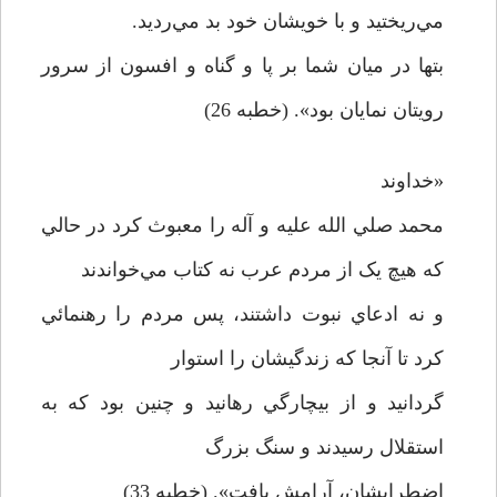
مي‌ريختيد و با خويشان خود بد مي‌رديد.
بتها در ميان شما بر پا و گناه و افسون از سرور
رويتان نمايان بود». (خطبه 26)
«خداوند
محمد صلي الله عليه و آله را معبوث کرد در حالي
که هيچ يک از مردم عرب نه کتاب مي‌خواندند
و نه ادعاي نبوت داشتند، پس مردم را رهنمائي
کرد تا آنجا که زندگيشان را استوار
گردانيد و از بيچارگي رهانيد و چنين بود که به
استقلال رسيدند و سنگ بزرگ
اضطرابشان، آرامش يافت». (خطبه 33)