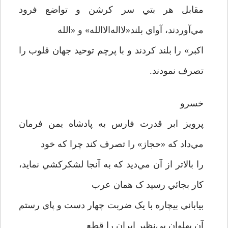
مقابل هر بتي سر کرشن و تواضع فرود
مي‌آوردند، آواي بلند«لااله‌الاالله» و «الله
اکبر» را بلند کردند و با پرچم توحيد جهان قلوب را
تصرف نمودند.
خسرو
پرويز ابر قدرت فارس به پادشاه يمن فرمان
مي‌داد که «حجاز» را تصرف کند چرا که خود
را بالاتر از آن مي‌ديد که به آنجا لشکرکشي نمايد،
کار بجائي رسيد ک همان عرب
بياباني بيچاره با يک ضربت چهار دست و پاي رستم
آن پهلوان بي‌نظير ايران را قطع