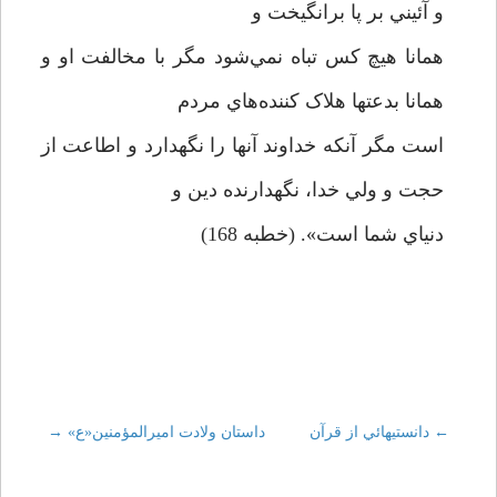
و آئيني بر پا برانگيخت و
همانا هيچ کس تباه نمي‌شود مگر با مخالفت او و
همانا بدعتها هلاک کننده‌هاي مردم
است مگر آنکه خداوند آنها را نگهدارد و اطاعت از
حجت و ولي خدا، نگهدارنده دين و
دنياي شما است». (خطبه 168)
←
Post
دانستيهائي از قرآن
داستان ولادت اميرالمؤمنين«ع»
→