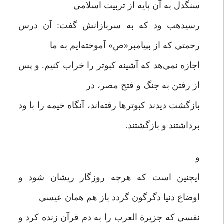
سنگدل به آن پايه از تربيت اسلامي
رسيدهب ود که به سربازانش گفت: آن درس
رحمتي که از بپيامبر«ص» آموخته‌ايم به ما
اجازه نمي‌هد که آشينه کبوتر را خراب کنيم. و پس
از رفتن به جنگ و فتح مصر، در
بازگشت ديدند کبوترها رفته‌اند، آنگاه خيمه را با ود
برداشتند و بازگشتند.
و
ايچنين است که هرچه روزگار ريشان شود و
اوضاع دنيا دگرگون گردد باز هم همان عيسي
نفسي که جزيرة العرب را به دم قرآن زنده کرد و