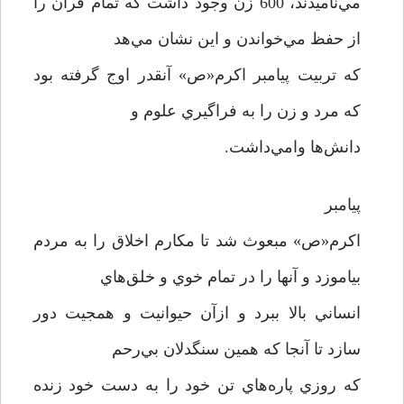
مي‌ناميدند، 600 زن وجود داشت که تمام قرآن را
از حفظ مي‌خواندن و اين نشان مي‌هد
که تربيت پيامبر اکرم«ص» آنقدر اوج گرفته بود
که مرد و زن را به فراگيري علوم و
دانش‌ها وامي‌داشت.
پيامبر
اکرم«ص» مبعوث شد تا مکارم اخلاق را به مردم
بياموزد و آنها را در تمام خوي و خلق‌هاي
انساني بالا ببرد و ازآن حيوانيت و همجيت دور
سازد تا آنجا که همين سنگدلان بي‌رحم
که روزي پاره‌هاي تن خود را به دست خود زنده