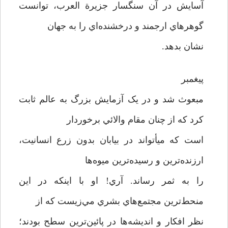
آسايش در آن سنگسار جزيرة العرب، توانست
گوهرهاي ارجمند و درخشنده‌اي را به جهان
نشان بدهد.
پيغمبر
مبعوث شد و در يک آزمايش بزرگ به عالم ثابت
کرد که از چنان مقام والائي برخوردار
است که ميأ‌تواند در بيابان بدون زرع انسانيت،
ارزنده‌ترين و رسيده‌ترين ميوه‌ها
را به ثمر رساند. آري! او با اينکه در اين
منحط‌ترين مجتمع‌هاي بشري مي‌زيست که از
نظر افکار و انديشه‌ها در پائين‌ترين سطح بودند؛