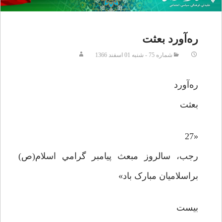
ره‌آورد بعثت
شماره 75 - شنبه 01 اسفند 1366
ره‌آورد
بعثت
«27
رجب، سالروز مبعث پيامبر گرامي اسلام(ص)
براسلاميان مبارک باد»
بيست