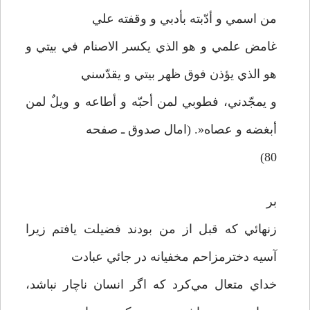
من اسمي و أدّبته بأدبي و وقفته علي
غامض علمي و هو الذي يکسر الاصنام في بيتي و
هو الذي يؤذن فوق ظهر بيتي و يقدّسني
و يمجّدني، فطوبي لمن أحبّه و أطاعه و ويلٌ لمن
أبغضه و عصاه«. (امال صدوق ـ صفحه
80)
بر
زنهائي که قبل از من بودند فضيلت يافتم زيرا
آسيه دخترمزاحم مخفيانه در جائي عبادت
خداي متعال مي‌کرد که اگر انسان ناچار نباشد،