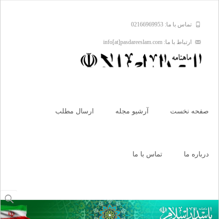
تماس با ما: 02166969953
ارتباط با ما: info[at]pasdareeslam.com
Skip
to
صفحه نخست
آرشیو مجله
ارسال مطلب
content
درباره ما
تماس با ما
جستجو
برای: