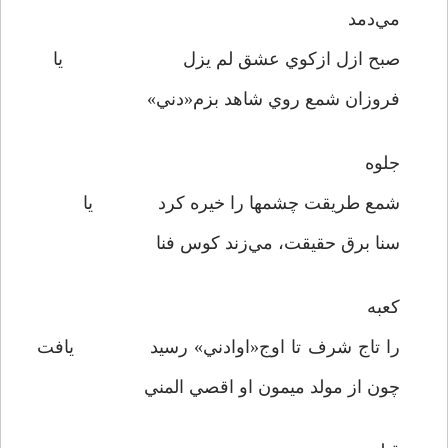
مي‌دمد
صبح ازل ازکوي عشق لم يزل يا
فروزان شمع روي شاهد بزم«دني»
جلوه
شمع طريقت چشمها را خيره کرد يا
سنا برق حقيقت، مي‌زند کوس فنا
کعبه
را تاج شرف تا اوج«اوادني» رسيد يافت
چون از مولد ميمون او اقصي المني