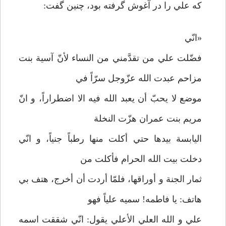
که علي را در آغوش گرفته بود، چنين گفت:
«انّي
فضّلت علي من تقدَّمني من النساء لأ‌نّ آسية بنت
مزاحم عبدت الله عزّوجل سرّاً في
موضع لا يحبّ أن يعبد الله فيه الا اضطراراً، و انّ
مريم بنت عمران هزّت النخلة
اليابسة بيدها حتي أکلت منها رطباً جنياً، و انّي
دخلت بيت الله الحرام فأکلت من
ثمار الجنة و أوراقها، فلمّا أردت أن أخرج، هتف بي
هاتف: يا فاطمه! سميه علياً فهو
علي و الله العلي الأعلي يقول: انّي شققت اسمه