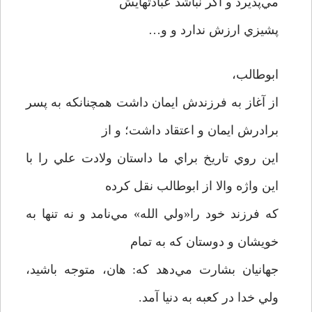
مي‌پذيرد و اگر نباشد عبادتهايش
پشيزي ارزش ندارد و و…
ابوطالب،
از آغاز به فرزندش ايمان داشت همچنانکه به پسر
برادرش ايمان و اعتقاد داشت؛ و از
اين روي تاريخ براي ما داستان ولادت علي را با
اين واژه والا از ابوطالب نقل کرده
که فرزند خود را«ولي الله» مي‌نامد و نه تنها به
خويشان و دوستان که به تمام
جهانيان بشارت مي‌دهد که: هان، متوجه باشيد،
ولي خدا در کعبه به دنيا آمد.