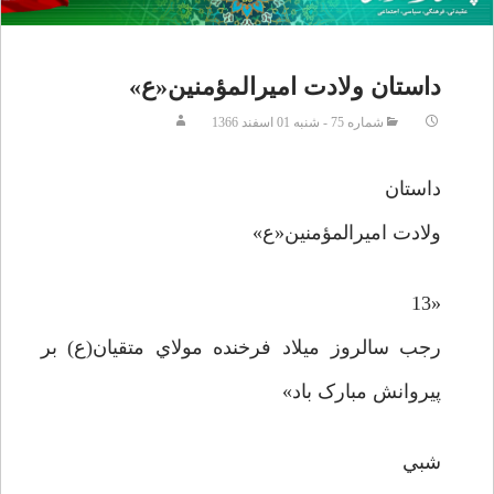
داستان ولادت اميرالمؤمنين«ع»
شماره 75 - شنبه 01 اسفند 1366
داستان
ولادت اميرالمؤمنين«ع»
«13
رجب سالروز ميلاد فرخنده مولاي متقيان(ع) بر
پيروانش مبارک باد»
شبي