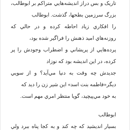
تاريک و بس دراز انديشه‌هايي متراکم بر ابوطالب،
بزرگ سرزمين بطحها، گذشت. ابوطالب
را افکاري زياد احاطه کرده و در حالي که
روزنه‌هاي اميد ذهنش را فراگير شده بود،
پرده‌هايي از پريشاني و اضطراب وجودش را پر
کرده، در اين انديشه بود که نوزاد
جديدش چه وقت به دنيا مي‌آيد؟ و از سويي
ديگر«فاطمه بنت اسد» اين شير زن را ديد که
به خود مي‌پيچيد، گويا منتظر امري مهم است.
ابوطالب
بسيار انديشيد که چه کند و به کجا پناه ببرد ولي