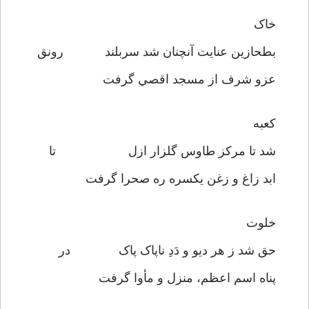
خاک
بطحازين عنايت آنچنان شد سربلند رونق
عزو شرف از مسجد اقصي گرفت
کعبه
شد تا مرکز طاوس گلزار ازل تا
ابد زاغ و زغن يکسره ره صحرا گرفت
خلوت
حق شد ز هر ديو و دَدِ ناپاک پاک در
پناه اسم اعظم، منزل و مأوا گرفت