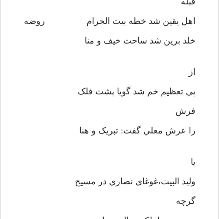
قبله
اهل يقين شد خطه بيت الحرام روضه
خلد برين شد ساحت خيف و منا
از
پي تعظيم خم شد گويا پشت فلک
فرش
را عرش معلي گفت: تبريک و هنا
يا
وليد البيت،غوغاي نصاري در مسيح
گرچه