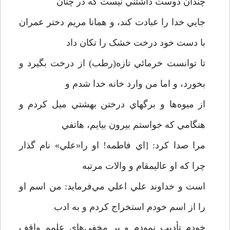
چندان دوست داشتني نيست که در چنان
جايي خدا را عبادت کند، و همانا مريم دختر عمران
با دست خود درخت خشک را تکان داد
تا توانست خرمائي تازه(رطب) از درخت بگيرد و
بخورد، و اما من وارد خانه خدا شدم و
از ميوه‌ها و برگهاي درختن بهشتي ميل کردم و
هنگامي که خواستم بيرون بيايم، هاتفي
مرا صدا کرد: [اي فاطمه! او را«علي» نام گذار
چرا که او عاليمقام و والات مرتبه
است و خداوند علي اعلي مي‌فرمايد: من اسم او
را از اسم خودم استخراج کردم و به ادب
خودم تأديب نمودم و بر مخفي‌هاي علمم واقف