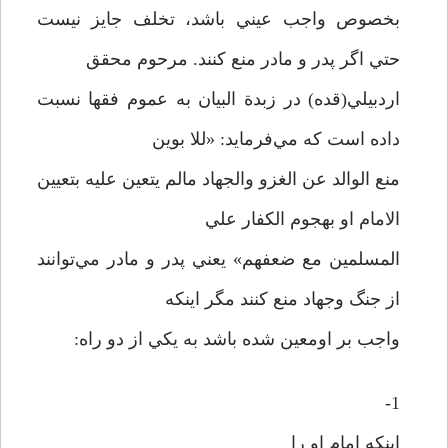
بخصوص واجب عيني باشد، تخلف جايز نيست
حتي اگر پدر و مادر منع کنند. مرحوم محقق
اردبيلي(قده) در زبدة البيان به عموم فقها نسبت
داده است که مي‌فرمايد: «للا بوين
منع الوالد عن الغزو والجهاد مالم يتعين عليه بتعيين
الامام او بهجوم الکفار علي
المسلمين مع ضعفهم» يعني پدر و مادر مي‌توانند
از جنگ وجهاد منع کنند مگر اينکه
واجب بر اومعين شده باشد به يکي از دو راه:
1-
اينکه امام او را