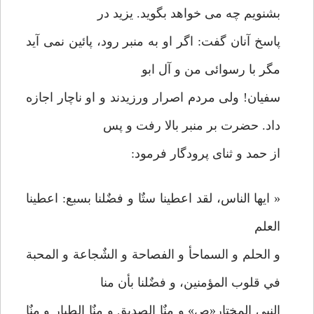
بشنویم چه می خواهد بگوید. یزید در
پاسخ آنان گفت: اگر او به منبر رود، پائین نمی آید
مگر با رسوائی من و آل ابو
سفیان! ولی مردم اصرار ورزیدند و او ناچار اجازه
داد. حضرت بر منبر بالا رفت و پس
از حمد و ثنای پرودگار فرمود:
« ایها الناس، لقد اعطینا ستٌا و فضٌلنا بسبع: اعطینا
العلم
و الحلم و السماحأ و الفصاحة و الشٌجاعة و المحبة
في قلوب المؤمنین، و فضٌلنا بأن منا
النبي المختار«ص» و منٌا الصدیق و منٌا الطیار و منٌا