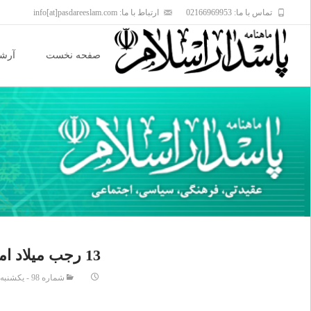
تماس با ما: 02166969953
ارتباط با ما: info[at]pasdareeslam.com
Skip
to
صفحه نخست
آرشی
content
13 رجب ميلاد امامت
شماره 98 - يکشنبه 01 بهمن 1368