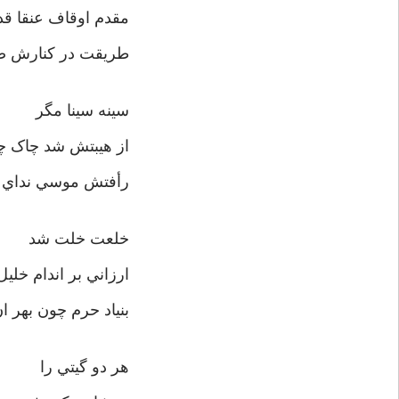
مقدم اوقاف عنق
طريقت در کنارش 
سينه سينا مگر
از هيبتش شد چاک 
رأفتش موسي نداي ل
خلعت خلت شد
ارزاني بر اندا
بنياد حرم چون بهر ا
هر دو گيتي را