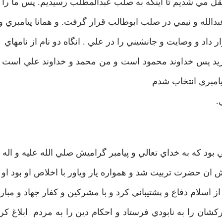
ل مي شديم تا اينکه به صلب عبدالمطلب رسيديم. پس ما را
الله و نيمي در صلب ابوطالب قرار گرفت. و همانا پيامبري و
 داد و وصايت و جانشيني را در علي . انگاه دو نام از نامهاي
يد پس خداوند محمود است و من محمد و خداوند علي است 
يامبري انتخاب شدم
.
ود که به خداي تعالي و پيامبر گراميش صلي الله عليه و اله
ش ان حضرت تربيت شد و همواره يار وياور با اخلاص او بود او
 اسلام دفاع و پشتيباني کرد و با مشرکين و کفار جهاد و مبار
ان را به نابودي فرستاد و احکام دين را به مردم ابلاغ کرد