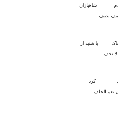
ا قدم شاهبازان
صف بصف
چاک يا شنيد از
ا تخف
م خليل کرد
ن نعم الخلف