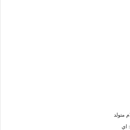
 متولد
 اي