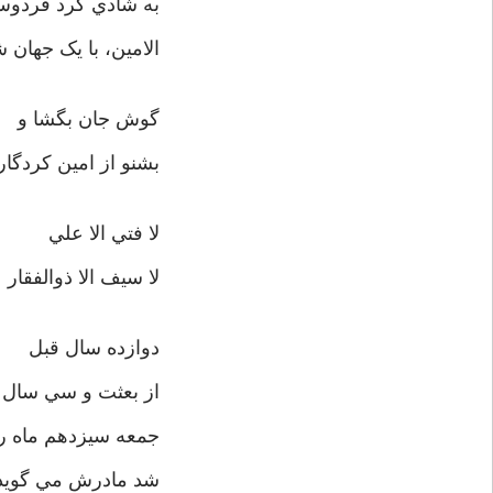
به شادي کرد فرد
الامين، با يک جهان
گوش جان بگشا و
بشنو از امين کرد
لا فتي الا علي
لا سيف الا ذوالفقار
دوازده سال قبل
از بعثت و سي سال 
جمعه سيزدهم ماه رج
شد مادرش مي گويد خ