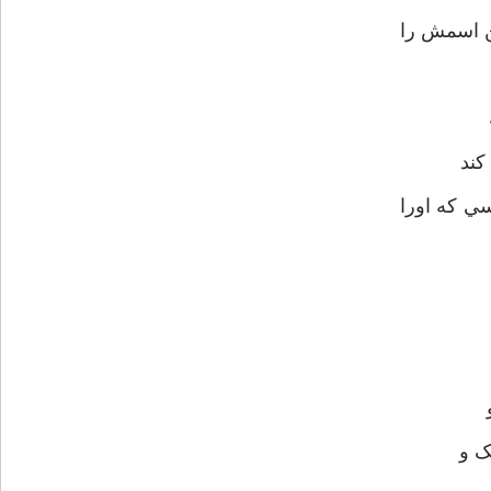
ن اسمش را
کند
ي که اورا
ک و