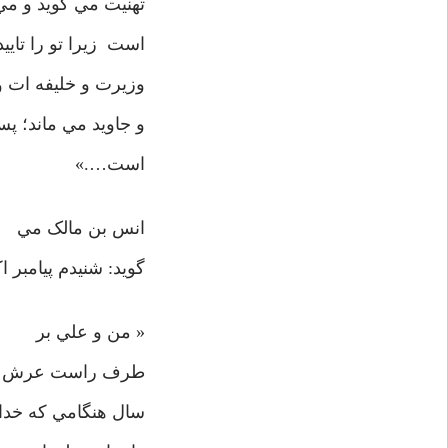
تهنيت مي گويد و مي
است زيرا تو را تايي
وزيرت و خليفه ات و
و جاويد مي ماند؛ پ
است….»
انس بن مالک مي
گويد: شنيدم پيامبر 
« من و علي بر
طرف راست عرش تسبيح
سال هنگامي که خداون