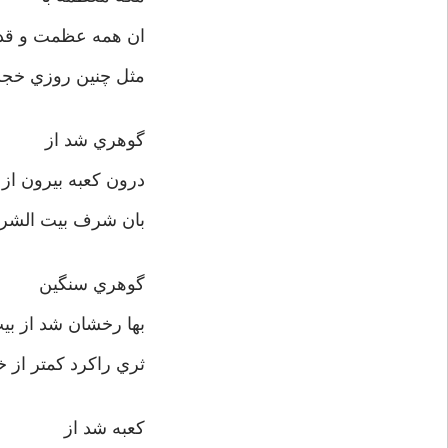
ان همه عظمت و قدا
مثل چنين روزي خجست
گوهري شد از
درون کعبه بيرون ا
بان شرف بيت الش
گوهري سنگين
بها رخشان شد از بي
ثري راکرد کمتر از 
کعبه شد از