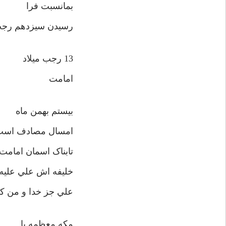
بمانسبت فرا
رسيدن سيزدهم رجب،‌
13 رجب ميلاد
امامت
بيستم بهمن ماه
امسال مصادف است با
تابناک اسمان امامت 
خليفه اش علي عليه ا
علي جز خدا و من ک
مکه معظمه با