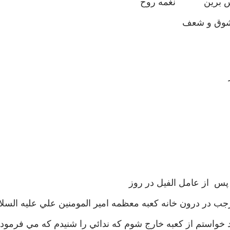
وس برين نغمه روح
 شوق و شعف
گار
پس از عامل الفيل در روز
ب در درون خانه کعبه معظمه امير المومنين علي عليه السلام
واستم از کعبه خارج شوم که ندائي را شنيدم که مي فرمود: