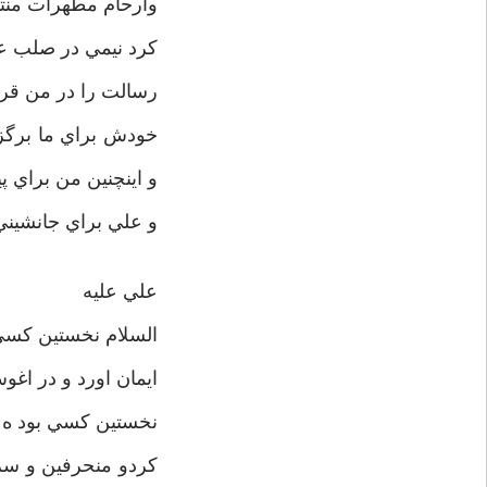
وارحام مطهرات منتق
کرد نيمي در صلب عبد
رسالت را در من قرار
خودش براي ما برگز
و اينچنين من براي پ
و علي براي جانشيني
علي عليه
السلام نخستين کسي ب
ايمان اورد و در اغو
نخستين کسي بود ه از
کردو منحرفين و سرکش