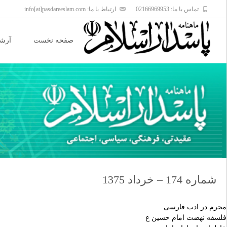
تماس با ما: 02166969953
ارتباط با ما: info[at]pasdareeslam.com
Skip
to
صفحه نخست
آرشی
content
شماره 174 – خرداد 1375
محرم در ادب فارسى
فلسفه نهضت امام حسين ع