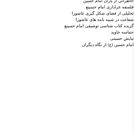
خاطراتى از ياران امام حسين
فلسفه عزادارى امام حسينع
تحليلى از فضاى شكل گيرى عاشورا
شفاعت در شبيه نامه هاى عاشورا
گزيده كتاب شناسى توصيفى امام حسينع
حماسه جاويد
نيايش حسينى
امام حسين (ع) از نگاه ديگران