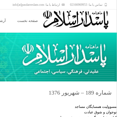
تماس با ما: 02166969953
ارتباط با ما: info[at]pasdareeslam.com
Skip
to
صفحه نخست
آرشی
content
شماره 189 – شهریور 1376
مسووليت همسايگان مساجد
نوجوان و شوق عبادت