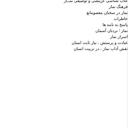
كتاب شناسى گزينشى و توصيفى نمــاز
فرهنگ نماز
نماز در سخنان معصومانع
خاطرات
پاسخ به نامه ها
نماز ؛ نردبان آسمان
اسرار نماز
عبادت و پرستش ، نياز ثابت انسان
نقش آداب نماز ، در تربيت انسان