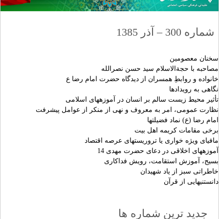
شماره 300 – آذر 1385
سخنان معصومين
مصاحبه با حجةالاسلام سيد حسن نصرالله‏
خانواده و روابطِ همسران از ديدگاه حضرت امام رضا ع
نگاهى به رويدادها
تأثير محيط زيست سالم بر انسان در آموزه‏هاى اسلامى‏
نظارت عمومى، امر به معروف و نهى از منكر از عوامل پيشرفت‏
امام رضا (ع) نماد فضيلت‏ها
برخى مقامات كريمه اهل بيت
مافياى ويژه خوارى يا تروريست‏هاى عرصه اقتصاد
آموزه‏هاى اخلاقى در دعاى حضرت مهدى 14
بسيج، آموزش استقامت، رويش فداكارى‏
خاطراتى سبز از ياد شهيدان
دانستنيهايى از قرآن‏
جدید ترین شماره ها