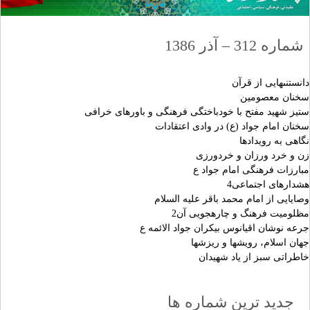
شماره 312 – آذر 1386
دانستنى‏هايى از قرآن‏
سخنان معصومين‏
ستيز شهيد مفتح با خودباختگى فرهنگى و باورهاى خرافى‏
سخنان امام جواد (ع) در وادى اعتقادات‏
نگاهى به رويدادها
زن و خرد ورزان و خردورزى‏
مبارزات فرهنگى امام جواد ع
هشدارهاى اجتماعى4
وصايايى از امام محمد باقر عليه السلام‏
مظلوميت فرهنگ و چاره‏جويى آن2
جرعه نوشان اقيانوس بيكران جواد الائمه ع
جهان اسلام، رويش‏ها و ريزش‏ها
خاطراتى سبز از ياد شهيدان‏
جدید ترین شماره ها