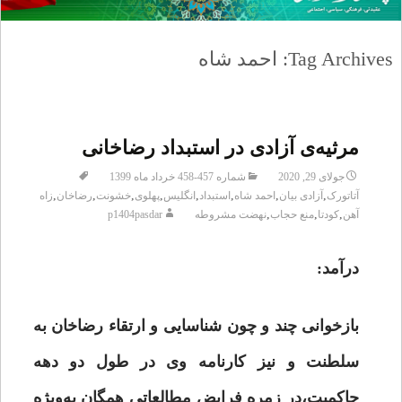
Tag Archives: احمد شاه
مرثیه‌ی آزادی در استبداد رضاخانی
جولای 29, 2020
شماره 457-458 خرداد ماه 1399
,
,
,
,
,
,
,
,
آتاتورک
آزادی بیان
احمد شاه
استبداد
انگلیس
پهلوی
خشونت
رضاخان
زاه
,
,
,
آهن
کودتا
منع حجاب
نهضت مشروطه
p1404pasdar
درآمد:
بازخوانی چند و چون شناسایی و ارتقاء رضاخان به
سلطنت و نیز کارنامه وی در طول دو دهه
حاکمیت،در زمره فرایض مطالعاتی همگان به‌ویژه