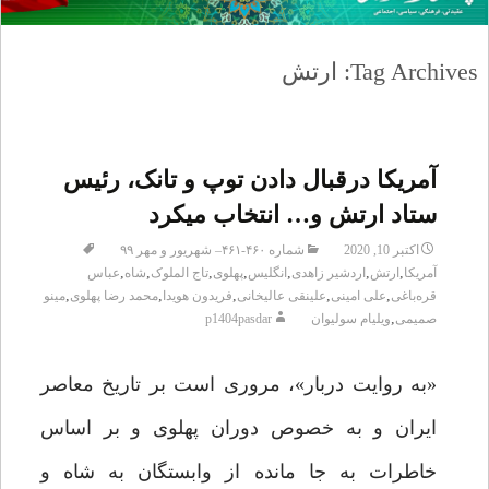
Tag Archives: ارتش
آمریکا درقبال دادن توپ و تانک، رئیس
ستاد ارتش و… انتخاب میکرد
اکتبر 10, 2020
شماره ۴۶۰-۴۶۱– شهریور و مهر ۹۹
,
,
,
,
,
,
,
آمریکا
ارتش
اردشیر زاهدی
انگلیس
پهلوی
تاج الملوک
شاه
عباس
,
,
,
,
,
قره‌باغی
علی امینی
علینقی عالیخانی
فریدون هویدا
محمد رضا پهلوی
مینو
,
صمیمی
ویلیام سولیوان
p1404pasdar
«به روایت دربار»، مروری است بر تاریخ معاصر
ایران و به خصوص دوران پهلوی و بر اساس
خاطرات به جا مانده از وابستگان به شاه و