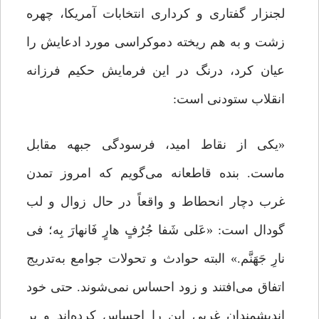
لجنزار گفتاری و کرداری انتخابات آمریکا، چهره
زشت و به هم ریخته دموکراسی مورد ادعایش ‌را
عیان کرد، درنگ در این فرمایش حکیم فرزانه
انقلاب ستودنی است:
«یکی از نقاط امید، فرسودگی جبهه‌ مقابل
ماست. بنده قاطعانه می‌گویم که امروز تمدن
غرب دچار انحطاط و واقعاً در حال زوال و لب
گودال است: «عَلی شَفا جُرُفٍ هارٍ فَانهارَ بِه؛ فی
نارِ جَهَنَّم.» البته حوادث و تحولات جوامع به‌تدریج
اتفاق می‌افتند و زود احساس نمی‌شوند. حتی خود
اندیشمندان غربی این را احساس کرده‌اند و بر