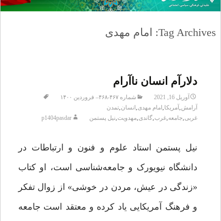
Tag Archives: امام مهدی
دلارآم انسان ناآرام
آوریل 16, 2021
شماره ۴۶۷-۴۶۸– فروردین ۱۴۰۰
,
,
,
,
آرامش
آمریکا
امام مهدی
انسان
تمدن
,
,
,
,
,
غربی
جامعه
غرب
گاندی
مهدویت
نیل پستمن
p1404pasdar
نیل پستمن استاد علوم و فنون و ارتباطات در
دانشگاه نیویورک و جامعه‌شناسی است، او کتاب
«زندگی در عیش، مردن در خوشی» از زوال تفکر
و فرهنگ آمریکایی یاد کرده و معتقد است جامعه