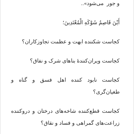
و جور می‌شود»..
أَیْنَ قَاصِمُ شَوْکَهِ الْمُعْتَدِینَ؛
کجاست شکننده ابهت و عظمت تجاوزکاران؟
کجاست ویران‌کنندۀ بناهای شرک و نفاق؟
کجاست نابود کننده اهل فسق و گناه و
طغیان‌گری؟
کجاست قطع‌کننده شاخه‌های درختان و دروکننده
زراعت‌های گمراهی و فساد و نقاق؟