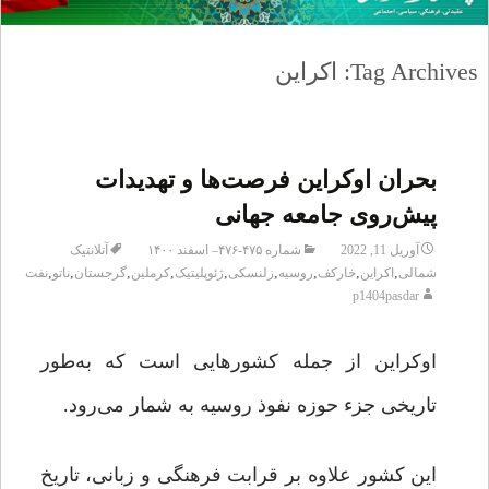
Tag Archives: اکراین
بحران اوکراین فرصت‌ها و تهدیدات
پیش‌روی جامعه جهانی
آوریل 11, 2022
شماره ۴۷۵-۴۷۶– اسفند ۱۴۰۰
آتلانتیک
,
,
,
,
,
,
,
,
,
شمالی
اکراین
خارکف
روسیه
زلنسکی
ژئوپلیتیک
کرملین
گرجستان
ناتو
نفت
p1404pasdar
اوکراین از جمله کشورهایی است که به‌طور
تاریخی جزء حوزه نفوذ روسیه به شمار می‌رود.
این کشور علاوه بر قرابت فرهنگی و زبانی، تاریخ