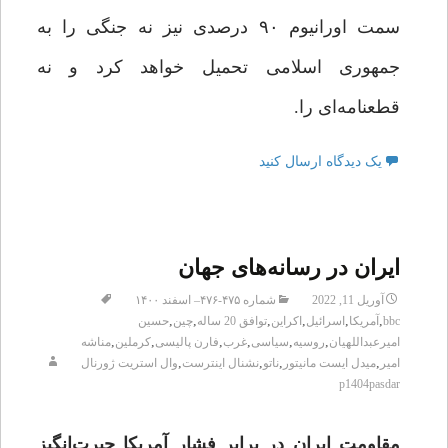
سمت اورانیوم ۹۰ درصدی نیز نه جنگی را به
جمهوری اسلامی تحمیل خواهد کرد و نه
قطعنامه‌ای را.
یک دیدگاه ارسال کنید
ایران در رسانه‌های جهان
آوریل 11, 2022
شماره ۴۷۵-۴۷۶– اسفند ۱۴۰۰
,
,
,
,
,
,
bbc
آمریکا
اسرائیل
اکراین
توافق 20 ساله
چین
حسین
,
,
,
,
,
,
امیرعبداللهیان
روسیه
سیاسی
غرب
فارن‌ پالیسی
کرملین
مناشه
,
,
,
,
امیر
میدل ایست مانیتور
ناتو
نشنال اینترست
وال استریت ژورنال
p1404pasdar
مقاومت ایران در برابر فشار آمریکا حیرت‌انگیز