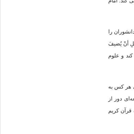
 کند. امام
انشوران را
 أنْ یُضیفَ
خود اضافه کند و علوم
ی هر کس به
‌ای دور از
یه. چنین جامعه‌ای رفتاری عقلایی و سنجیده در پیش می‌گیرد و به «امه وسط»(۱۰) که قرآن کریم