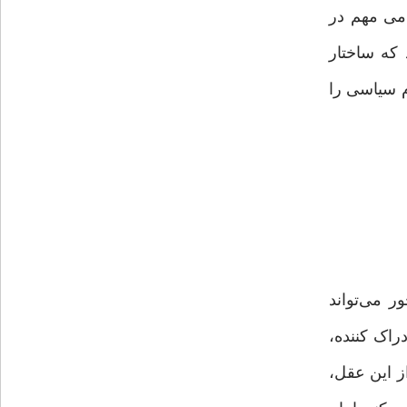
امی مهم در
که ساختار
م سیاسی را
ر می‌تواند
راک کننده،
ز این عقل،