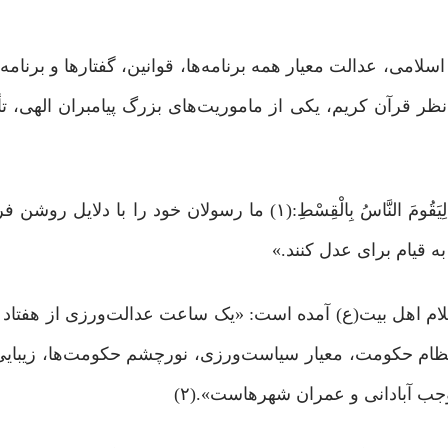
 اسلامی، عدالت معیار همه برنامه‌ها، قوانین، گفتارها و برنام
نظر قرآن کریم، یکی از ماموریت‌های بزرگ پیامبران الهی، ت
«لَقَدْ أَرْسَلْنَا رُسُلَنَا بِالْبَیِّنَاتِ وَ أَنزَلْنَا مَعَهُمُ الْکِتَابَ و َالْمِیزَانَ لِیَقُومَ النَّاسُ بِالْقِسْطِ:(۱) ما 
ه قیام برای عدل کنند.»
لام اهل بیت(ع) آمده است:‌ «یک ساعت عدالت‌ورزی از هفتاد
نظام حکومت، معیار سیاست‌ورزی، نورچشم حکومت‌ها، زیبای
ب آبادانی و عمران شهرهاست».(۲)