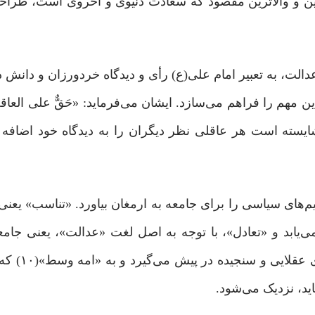
ین و والاترین مقصود که سعادت دنیوی و اخروی است، طراحی
،‌ به تعبیر امام ‏على(ع) رأی و دیدگاه خردورزان و دانش د
ن مهم را فراهم می‌سازد. ایشان می‌فرماید: «حَقٌّ على العاقلِ
أیِهِ رَأىَ العُقلاءِ و یَضُمَّ الى عِلمِهِ علومَ العُلَماء:(۹) شایسته‏ است هر عاقلى نظر دیگران را به دیدگاه 
یم‌های سیاسی را برای جامعه به ارمغان بیاورد. «تناسب» یعن
ابد و «تعادل»، با توجه به اصل لغت «عدالت»، یعنی جامعه
افراط و تفریط و احساسات بی‌پا
اید، نزدیک می‌شود.