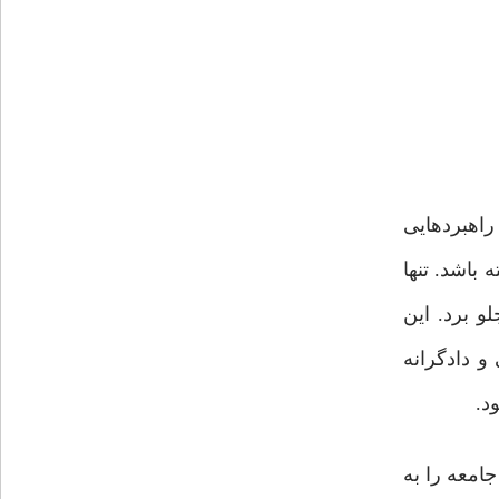
راهبردهایی
 باشد. تنها
و برد. این
و دادگرانه
د.
امعه را به