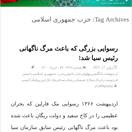
Tag Archives: حزب جمهوری اسلامی
رسوایی بزرگی که باعث مرگ ناگهانی
رئیس سیا شد!
ژوئن 17, 2021
شماره ۴۶۹-۴۷۰– خرداد ۱۴۰۰
,
,
,
,
,
اردیبهشت
انگلیس
پهلوی
جان پاتیس
حزب جمهوری اسلامی
حسین
,
,
,
,
,
,
فردوست
خرداد
سلاح شیمیایی
شاه
صدام
مک فارلین
ویلیام کیسی
p1404pasdar
اردیبهشت ۱۳۶۶ رسوایی مک فارلین که بحران
عظیمی را در کاخ سفید و دولت ریگان باعث شده
بود باعث مرگ ناگهانی رئیس سابق سازمان سیا