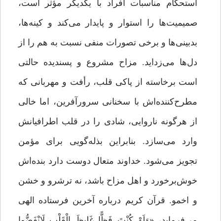
استحکام مناسبات افراد با یکدیگر مؤثر است،
صمیمیت‌ها را استوار و پایدار می‌کند و کینه‌ها،
بدبینی‌ها و برخی تصورات منفی نسبت به هم را از
دل‌ها می‌زداید. مزاح مشروع و پسندیده حالتی
است برخاسته از پاکی قلب، رأفت و مهربانی که
مطرح‌کننده‌اش با سخنانی سرورآفرین، اما خالی
از هرگونه ناروایی، شادی را در قلب اطرافیانش
وارد می‌سازد. بنابراین بذله‌گویی برای مؤمن
تجویز می‌شود. خداوند متعال دوست دارد بنده‌اش
خوش‌برخورد و اهل مزاح باشد، نه ترشرو و خشن
و اخمو. قرآن کریم درباره‌ آخرین فرستاده‌ الهی
می‌فرماید، «وَلَوْ کُنْتَ فَظًّا غَلِیظَ الْقَلْبِ لَانْفَضُّوا