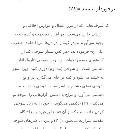
برخوردار نیستند.»(۲۸)
شوخی‌هایی که از مرز اعتدال و موازین اخلاقی و
ارزشی خارج می‌شوند، در افراد خصومت و کدورت به
وجود می‌آورند و بذر کینه را در دل‌ها می‌افشانند. حضرت
علی«ع» فرموده‌اند، «هر کس بسیار شوخی کند از
کینه‌توزی مصون نخواهد بود، زیرا شوخی (ناروا) آغاز
دشمنی است. از شوخی (مذموم) دوری کنید، زیرا منجر
به خشم می‌شود و کینه بر جای می‌گذارد. در واقع
شوخی نوعی دشنام و ناسزاست. شوخی با دوست،
دشمنی می‌آورد و مزاح با دشمن، آزارهایی را متوجه تو
می‌کند.»(۲۹) حکیمی می‌گوید، « خود را به زیاد شوخی
کردن عادت مده که از آن فتنه‌ها برخیزد و مزاح گاه
مقدمه شرارت می‌شود.»(۳۰) و نیز، «با شریفان شوخی