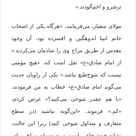
ترشرو و اخم‌آلودند.»
مولای متقیان می‌فرمایند، «هرگاه یکی از اصحاب
خاتم انبیا اندوهگین و افسرده بود، آن وجود
مقدس از طریق مزاح وی را شادمان می‌کردند.»
از امام صادق»ع» نقل است که، «هیچ مؤمنی
نیست که شوخ‌طبع نباشد.» یکی از راویان حدیث
می‌گوید امام صادق«ع» خطاب به من فرمودند،
«با هم چقدر شوخی‌ می‌کنید؟» عرض کردم،
«کم.» فرموند، «این‌گونه نباشید (در سطح
متعارف و متداول شوخی کنید) زیرا این حالت،
نشانه‌ خوش‌خلقی است و به وسیله‌ مزاح، برادر