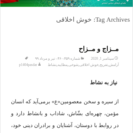
Tag Archives: خوش اخلاقی
مــزاج و مــزاح
سپتامبر 1, 2020
شماره ۴۵۹-۴۶۰– تیر و مرداد ۹۹
,
,
,
,
,
آرامش
تفریح
خوش اخلاقی
شوخی
مطایبه
نشاط
p1404pasdar
نیاز به نشاط
از سیره و سخن معصومین«ع» برمی‌آید که انسان
مؤمن، چهره‌ای بشّاش، شاداب و بانشاط دارد و
در روابط با دوستان، آشنایان و برادران دینی خود،