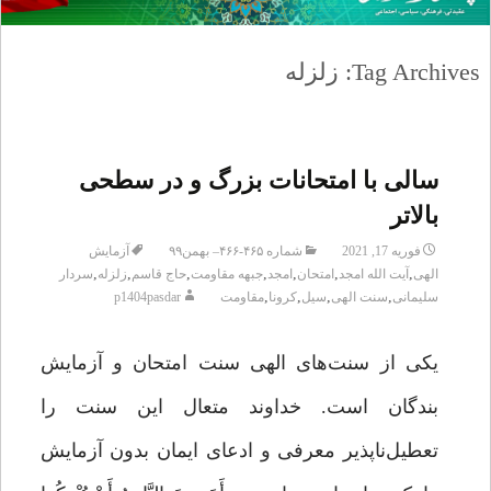
Tag Archives: زلزله
سالی با امتحانات بزرگ و در سطحی
بالاتر
فوریه 17, 2021
شماره ۴۶۵-۴۶۶– بهمن۹۹
آزمایش
,
,
,
,
,
,
,
الهی
آیت الله امجد
امتحان
امجد
جبهه مقاومت
حاج قاسم
زلزله
سردار
,
,
,
,
سلیمانی
سنت الهی
سیل
کرونا
مقاومت
p1404pasdar
یکی از سنت‌های الهی سنت امتحان و آزمایش
بندگان است. خداوند متعال این سنت را
تعطیل‌ناپذیر معرفی و ادعای ایمان بدون آزمایش