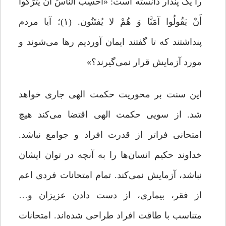
را یک پندار دانسته است: «أَحَسِبَ النَّاسُ أَنْ یُتْرَکُوا
أَنْ یَقُولُوا آمَنَّا وَ هُمْ لا یُفتَنُون. ‏(۱)؛ آیا مردم
پنداشتند که تا گفتند ایمان آوردیم رها مى‌‏شوند و
مورد آزمایش قرار نمى‏‌گیرند؟»
این سنت بر محوریت حکمت الهی جاری خواهد
شد. از سویی حکمت الهی اقتضا می‌کند هیچ
امتحانی فراتر از قدرت افراد و جوامع نباشد.
خداوند حکیم انسان‌ها را به آنچه در توان ایشان
نباشد، آزمایش نمی‌کند. تمام امتحانات فردی اعم
از فقر، بیماری، از دست دادن عزیزان و…
متناسب با طاقت افراد طراحی شده‌اند. امتحانات