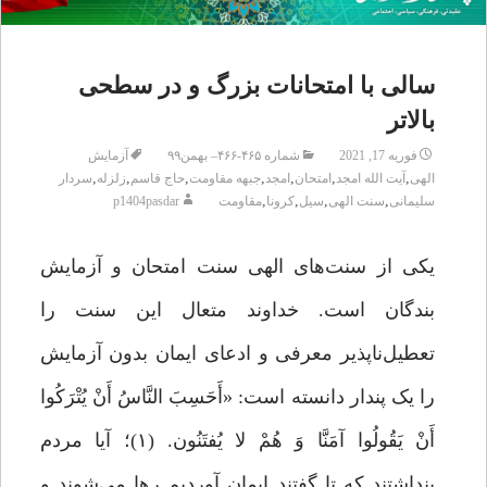
سالی با امتحانات بزرگ و در سطحی
بالاتر
فوریه 17, 2021
شماره ۴۶۵-۴۶۶– بهمن۹۹
آزمایش
,
,
,
,
,
,
,
الهی
آیت الله امجد
امتحان
امجد
جبهه مقاومت
حاج قاسم
زلزله
سردار
,
,
,
,
سلیمانی
سنت الهی
سیل
کرونا
مقاومت
p1404pasdar
یکی از سنت‌های الهی سنت امتحان و آزمایش
بندگان است. خداوند متعال این سنت را
تعطیل‌ناپذیر معرفی و ادعای ایمان بدون آزمایش
را یک پندار دانسته است: «أَحَسِبَ النَّاسُ أَنْ یُتْرَکُوا
أَنْ یَقُولُوا آمَنَّا وَ هُمْ لا یُفتَنُون. ‏(۱)؛ آیا مردم
پنداشتند که تا گفتند ایمان آوردیم رها مى‌‏شوند و