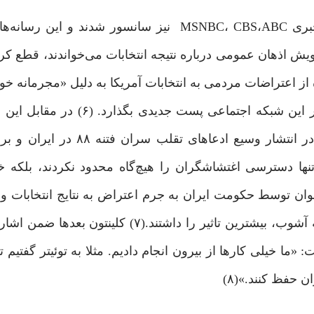
اخبار اعتراض به نتایج انتخابات حتی از سوی شبکه‌های خبری MSNBC، CBS،ABC نیز سانسور ش
ویش اذهان عمومی درباره نتیجه انتخابات می‌خواندند، قطع ک
ز اعتراضات مردمی به انتخابات آمریکا به دلیل «مجرمانه خو
آنها» اعلام کرد که ترامپ به مدت ۲۴ ساعت نمی‌تواند در این شبکه اجتما
رسانه‌های خبری و شبکه‌های اجتماعی، به‌خصوص توییتر در انتشار وسیع
تنها دسترسی اغتشاشگران را هیچ‌گاه محدود نکردند، بلکه 
ان توسط حکومت ایران به جرم اعتراض به نتایج انتخابات و 
دیگر، در شعله‌ور کردن آتش فتنه ۸۸ ایران و دامن‌زدن به آشوب، بیشترین تاثیر را داشتند
«ما خیلی کارها از بیرون انجام دادیم. مثلا به توئیتر گفتیم 
ان حفظ کنند.»(۸)