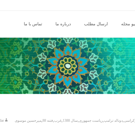
و مجله
ارسال مطلب
درباره ما
تماس با ما
,
,
,
,
,
,
کراسی
دونالد ترامپ
ریاست جمهوری
سال 1388
غرب
فتنه 88
میرحسین موسوی
dar