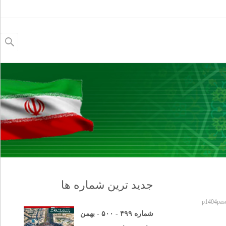
جستجو
برای:
جدید ترین شماره ها
p1404pas
شماره ۴۹۹ - ۵۰۰ - بهمن