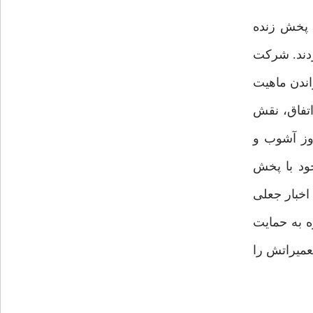
دند و این رسانه‌ها پخش زنده
ردند. شرکت
اندن ماهیت
عی پست جدیدی بگذارد. (۶) در مقابل این اتفاق، نقش
 ادعاهای تقلب سران فتنه ۸۸ در ایران و بروز آشوب و
خود با پخش
اخبار جعلی
.(۷) کلینتون بعدها ضمن اشاره به حمایت
تعمیراتش را