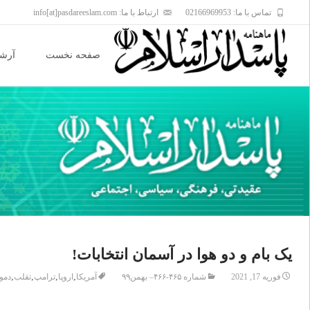
تماس با ما: 02166969953
ارتباط با ما: info[at]pasdareeslam.com
Skip
to
صفحه نخست
آرشی
content
یک بام و دو هوا در آسمان انتخابات!
,
,
,
,
فوریه 17, 2021
شماره ۴۶۵-۴۶۶– بهمن۹۹
آمریکا
اروپا
ترامپ
تقلب
دمو