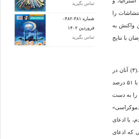
سترالیا، و
تماس بگیرید
موضعی موافق با این اغتشاشات را
شماره ۴۸۱-۴۸۲–
ن واکنش به
فروردین ۱۴۰۲
ان با نتایج
تماس بگیرید
در این میان حتی از معترضان به نتایج انتخابات آمریکا به عنوان «اراذل و اوباش و تروریست‌های محلی» نام برده شد.(۳) آنان در
حالی نپذیرفتن نتایج انتخابات آمریکا را «تهدید دموکراسی» خواندند که رقیب ترامپ (بایدن) با رأیی بسیار شکننده و تنها با ۵۱ درصد
مردم ایران در انتخابات ۱۳۸۸ بیش از ۶۵ درصد از آرا را به دست
ریکا «حمله جدی به دموکراسی»
می انتظار داشت با نادیده گرفتن آرای ۶۵ درصدی مردم، با ادعای
ی که ادعای