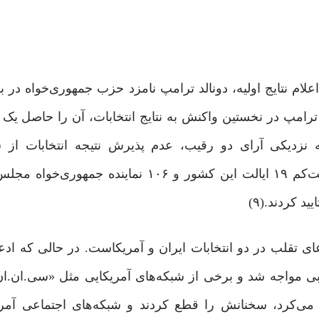
لام نتایج اولیه، دونالد ترامپ نامزد حزب جمهوری‌خواه در ب
رامپ در نخستین واکنش به نتایج انتخابات، آن را حاصل یک
به نزدیکی آرای دو رقیب، عدم پذیرش نتیجه انتخابات از
شکست‌خورده چندان دور از انتظار نبود؛ به‌ویژه آنکه دست‌کم ۱۹ ایالت این کشور و ۱۰۶ ن
د کردند.(۹)
دعای تقلب در دو انتخابات ایران و آمریکاست. در حالی‌ که اد
ی مواجه شد و برخی از شبکه‌های آمریکایی مثل «سی.ان.ان
ی‌کرد، سخنانش را قطع کردند و شبکه‌های اجتماعی آمریک