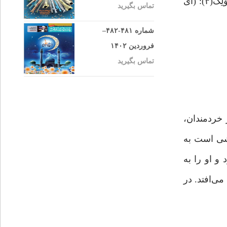
ترشرو و خشن و اخمو. قرآن کریم درباره‌ آخرین فرستاده‌ الهی می‌فرماید، «وَلَوْ کُنْتَ فَظًّا غَلِیظَ الْقَلْبِ لَانْفَضُّوا مِنْ حَوْلِکَ(۴): (ای
تماس بگیرید
شماره ۴۸۱-۴۸۲–
فروردین ۱۴۰۲
تماس بگیرید
 خردمندان،
رشی است به
و او را به
ی‌افتد. در