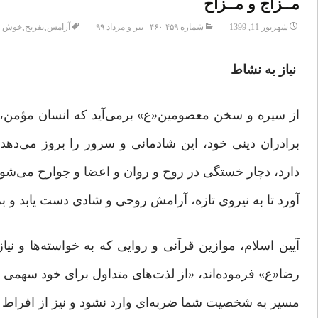
مــزاج و مــزاح
,
,
شهریور 11, 1399
شماره ۴۵۹-۴۶۰– تیر و مرداد ۹۹
آرامش
تفریح
خوش ا
نیاز به نشاط
از سیره و سخن معصومین«ع» برمی‌آید که انسان مؤمن، چه
برادران دینی خود، این شادمانی و سرور را بروز می‌دهد
دارد، دچار خستگی در روح و روان و اعضا و جوارح می‌شود
آورد تا به نیروی تازه، آرامش روحی و شادی دست یابد و ب
آیین اسلام، موازین قرآنی و روایی که به خواسته‌ها و نی
رضا«ع» فرموده‌اند، «از لذت‌های متداول برای خود سهمی ب
مسیر به شخصیت شما ضربه‌ای وارد نشود و نیز از افراط و ا