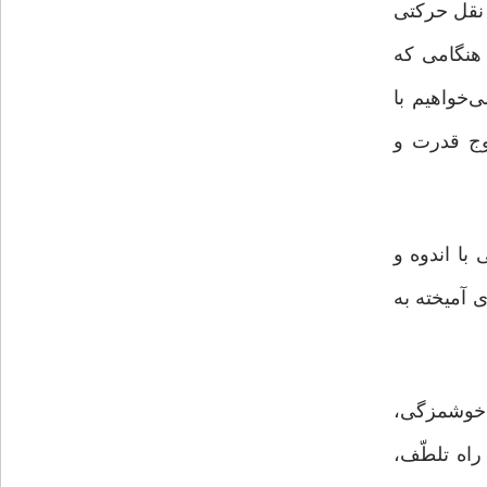
 نقل حرکتی
 هنگامی که
خواهیم با
وج قدرت و
با اندوه و
 آمیخته به
 خوشمزگی،
راه تلطّف،