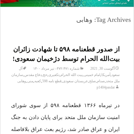
Tag Archives: وهابی
از صدور قطعنامه ۵۹۸ تا شهادت زائران
بیت‌الله الحرام توسط دژخیمان سعودی!
آگوست 30, 2021
شماره ۴۷۱-۴۷۲– تیر مرداد ۱۴۰۰
آل
,
,
,
,
,
,
,
سعود
آمریکا
امام خمینی
بیت الله الحرام
تکفیری
حج
دفاع مقدس
سازمان
,
,
,
,
,
,
,
ملل متحد
صدام
صلح
عربستان سعودی
قطع نامه 598
کعبه
منی
وهابی
p1404pasdar
در تیرماه ۱۳۶۶ قطعنامه ۵۹۸ از سوی شورای
امنیت سازمان ملل متحد برای پایان دادن به جنگ
ایران و عراق صادر شد، رژیم بعث عراق بلافاصله