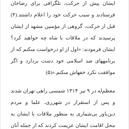
ایشان پیش از حرکت، تلگرافى برای رضاخان
‏فرستادند و سبب حرکت خود را اعلام ‏داشتند.(۴)
قبل از حرکت، گروهى از مؤمنین مشهد از ایشان
‏پرسیدند که در ملاقات با شاه چه خواهید کرد؟
ایشان ‏فرمودند: «اول از او درخواست مى‏کنم که از
برنامه‏هاى ضد اسلامى خود دست بردارد و اگر
موافقت نکرد خفه‏اش مى‏کنم.»(۵)
معظم‌له در ۹ تیر ۱۳۱۴ شمسی راهی تهران شدند
و پس از استقرار در شهرری، علما و مردم
دین‌باور بی‌شمارى به منظور ملاقات با ایشان به
محل اقامت ایشان عزیمت کردند که از جمله آنان