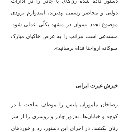
دستور داده شده زن‌هاى با چادر را در ادارات
دولتى و محاضر رسمى نپذیرند، امیدوارم بزودى
موضوع تجدد نسوان در مشهد بکلّى عملى شود.
مستدعى است مراتب را به عرض خاکپاى مبارک
ملوکانه ارواحنا فداه برسانید».
خیزش غیرت ایرانی
رضاخان مأموران پلیس را موظف ساخت تا در
کوچه و خیابان‌ها، به‌زور چادر و روسرى را از سر
زنان بکشند. در اجراى این دستور، زد و خوردهاى