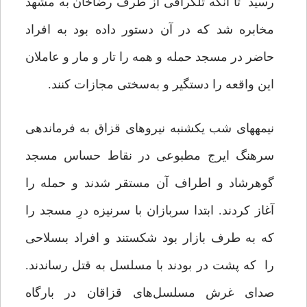
‌رسید تا آنکه تلگرافى از طرف رضاخان به مشهد
مخابره ‏شد که در آن دستور داده بود به افراد
حاضر در مسجد حمله و همه را تار و مار و عاملان
این واقعه را دستگیر و به‌سختى مجازات کنند.
نیمه‏هاى شب یکشنبه نیروهاى قزاق به فرماندهى
سرهنگ ایرج مطبوعى در نقاط حساس مسجد
گوهرشاد و اطراف آن مستقر ‏شدند و حمله را
آغاز ‏کردند. ابتدا سربازان با سرنیزه درِ مسجد را
که به طرف بازار بود ‏شکستند و افراد بى‏سلاحى
را که پشت در بودند با مسلسل به قتل ‏رساندند.
صداى غرش مسلسل‌هاى قزاقان در بارگاه