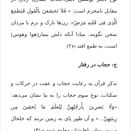
مقابل نامحرم است: « فَلاَ تَخضَعنَ بالْقَولِ فَیَطمَعَ
الَّذِی فِی قَلبهِ مَرَضٌ». زن‌ها نازک و نرم با مردان
سخن نگویند، مبادا آنکه دلش بیمار(هوا وهوس)
است، به طمع افتد.»(۲)
ج: حجاب در رفتار
تذکر قرآن به رعایت حجاب و عفت در حرکات و
سکنات، نوع سوم حجاب را به ما نشان می‌دهد:
«وَلَا یَضرِبنَ بِأَرجُلِهِنَّ لِیُعلَمَ مَا یُخفِینَ مِن
زِینَتِهِنَّ…» و آن طور پای به زمین نزنند که خلخال
و زیور پنهان پاهایشان معلوم شود.» (۳)