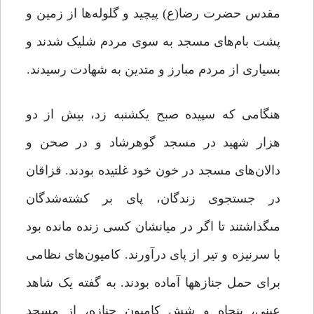
مقدس حضرت رضا(ع) پیچید و گلوله‌ها از زمین و
پشت بام‌هاى مسجد به سوى مردم شلیک ‏شدند و
بسیارى از مردم مبارز و متدین به شهادت ‏رسیدند.
هنگامى که سپیده صبح یکشنبه ‏زد، بیش از دو
هزار شهید در مسجد گوهرشاد و در صحن و
دالان‌هاى مسجد در خون خود غلتیده بودند. قزاقان
در جستجوى زندگان، پاى بر کشته‌شدگان
مى‏گذاشتند تا اگر در میانشان کسى زنده مانده بود
با سرنیزه و تیر از پاى درآورند. کامیون‌هاى نظامى
براى حمل جنازه‏ها آماده ‏بودند. به گفته یک شاهد
عینى، پنجاه و شش کامیون جنازه، از مسجد