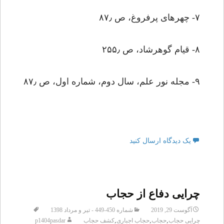
۷- چهره‏اى پرفروغ، ص ۸۷٫
۸- قیام گوهرشاد، ص ۲۵۵٫
۹- مجله نور علم، سال دوم، شماره اول، ص ۸۷٫
یک دیدگاه ارسال کنید
چرایی دفاع از حجاب
آگوست 29, 2019
شماره 450-449 - تیر و مرداد 1398
,
,
,
چرایی حجاب
حجاب
حجاب اجباری
کشف حجاب
p1404pasdar