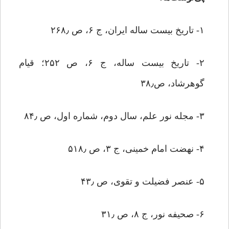
۱- تاریخ بیست ساله ایران، ج ۶، ص ۲۶۸٫
۲- تاریخ بیست ساله، ج ۶، ص ۲۵۲؛ قیام
گوهرشاد، ص۳۸٫
۳- مجله نور علم، سال دوم، شماره اول، ص ۸۴٫
۴- نهضت امام خمینى، ج ۳، ص ۵۱۸٫
۵- عنصر فضیلت و تقوى، ص ۴۳٫
۶- صحیفه نور، ج ۸، ص ۳۱٫