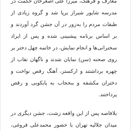
معارف و فرهنگ، میرزا على اصغرخان حکمت در
مدرسه شاپور شیراز برپا شد و گروه زیادى از
طبقات مردم را به‌زور در آن جشن گرد آوردند و
بر اساس برنامه پیش‏بینى شده و پس از ایراد
سخنرانی‌ها و انجام نمایش، در خاتمه چهل دختر بر
روى صحنه (سن) نمایان شدند و ناگهان نقاب از
چهره برداشتند و ارکستر، آهنگ رقص نواخت و
دختران مکشفه و بى‏حجاب به پایکوبى و رقص
پرداختند.
بلافاصه پس از این واقعه زشت، جشن دیگرى در
میدان جلالیه تهران با حضور محمدعلی فروغى،