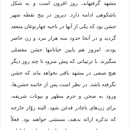
مشهد گرفته‏اند، روز افزون است و به شکل
باشکوهى ادامه دارد. دیروز در پنج نقطه شهر
جشن بود که یکى از آنها در ناحیه چهارنوغان منعقد
گردید و در آنجا حدود سه هزار مرد و زن حاضر
بودند. امروز هم پایین خیابانى‏ها جشن مفصلى
مى‏گیرند. با ترتیباتى که پیش مى‏رود تا چند روز دیگر
هیچ صنفى در مشهد باقى نخواهد ماند که جشن
نگرفته باشد. در نظر است پس از خاتمه جشن‌ها،
ورود به صحن و حرم مطهر و بیوتات شریفه،
براى زن‌هاى باچادر قدغن شود. البته زوّار خارجه
که تذکره ارائه بدهند، مستثنى خواهند بود. فعلاً