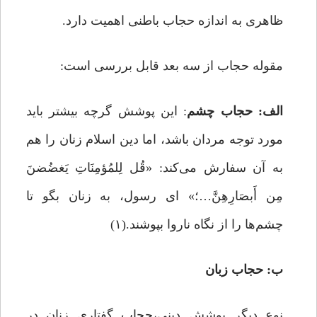
ظاهری به اندازه‌ حجاب باطنی اهمیت دارد.
مقوله حجاب از سه بعد قابل بررسی است:
الف: حجاب چشم
: این پوشش گرچه بیشتر باید
مورد توجه مردان باشد، اما دین اسلام زنان را هم
به آن سفارش می‌کند: «قُل لِلمُؤمِنَاتِ یَغضُضنَ
مِن أَبصَارِهِنَّ…؛» ای رسول، به زنان بگو تا
چشم‌ها را از نگاه ناروا بپوشند.(۱)
ب: حجاب زبان
نوع دیگر پوشش دینی،حجاب گفتاری زنان در