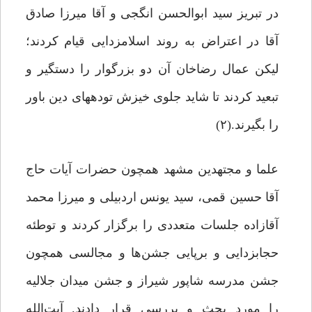
در تبریز سید ابوالحسن انگجى و آقا میرزا صادق
آقا در اعتراض به روند اسلام‏زدایى قیام ‏کردند؛
لیکن عمال رضاخان آن دو بزرگوار را دستگیر و
تبعید کردند تا شاید جلوى خیزش توده‏هاى دین باور
را بگیرند.(۲)
علما و مجتهدین مشهد همچون حضرات آیات حاج
آقا حسین قمى، سید یونس اردبیلى و میرزا محمد
آقازاده جلسات متعددى را برگزار ‏کردند و توطئه
حجاب‏زدایى و برپایى جشن‌ها و مجالسى همچون
جشن مدرسه شاپور شیراز و جشن میدان جلالیه
را مورد بحث و بررسى قرار ‏دادند. آیت‌الله