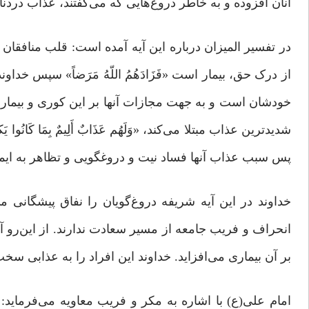
آنان افزوده و به خاطر دروغ‌هایی که می‌گفتند، عذاب دردنا
در تفسیر المیزان درباره این آیه آمده است: قلب منافقا
از درک حق، بیمار است «فَزَادَهُمُ اللّهُ مَرَضاً» سپس خدا
خودشان است و به جهت مجازات آنها بر این کوری و بیمار دلی
شدیدترین عذاب مبتلا می‌کند، «وَلَهُم عَذَابٌ أَلِیمٌ بِمَا کَا
پس سبب عذاب آنها فساد نیت و دروغگویی و تظاهر به ای
خداوند در این آیه شریفه دروغ‌گویان را نفاق پیشگانی می
انحراف و فریب جامعه از مسیر سعادت ندارند. از این‌رو آ
بر‌ آن بیماری می‌افزاید. خداوند این افراد را به عذابی س
امام علی(ع) با اشاره به مکر و فریب معاویه می‌فرماید: 