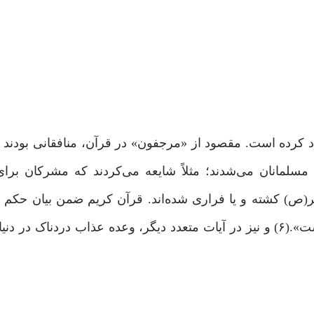
د در قرآن از شایعه‌پراکنان با عنوان «مُرجِفُون»(۴) یاد کرده است. مقصود از «مرجفون» در قرآن، منافقان
سلمانان می‌شدند؛ مثلاً شایعه می‌کردند که مشرکان برای
بر(ص) کشته و یا فراری شده‌اند. قرآن کریم ضمن بیان حکم 
آنها،(۵) آن را حکمی ثابت در تمام شرایع پیشین اعلام داشت».(۶) و نیز در آیات متعدد دیگر، وعده عذاب درد