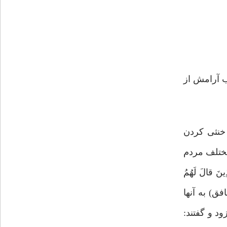
ب آرامش از
 خنثی کردن
شار مختلف مردم
قالَ لَهُمُ
منافق) به آنها
ود و گفتند: