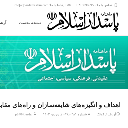
تماس با ما: 02166969953
ارتباط با ما: info[at]pasdareeslam.com
Skip
to
صفحه نخست
آرشی
content
اهداف و انگیزه‌های شایعه‌سازان و راه‌های مقا
آوریل 4, 2023
شماره ۴۸۱-۴۸۲– فروردین ۱۴۰۲
p1404pasdar