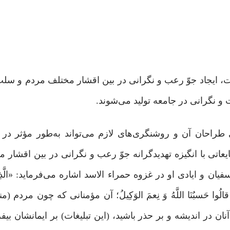
ات، ایجاد جوّ رعب و نگرانی در بین اقشار مختلف مردم و سل
و نگرانی در جامعه تولید می‌شوند.
ی طراحان آن و روشنگری‌های لازم می‌تواند به‌طور مؤثر در
(۸) در صدر اسلام نیز شایعاتی با انگیزه تهدیدگرانه جوّ رعب و نگرانی در بین اق
ان و ایادی او در غزوه حمراء الاسد اشاره می‌فرماید: «الَّذِینَ 
ً وَ قالُوا حَسبُنَا اللَّهُ وَ نِعمَ الوَکِیلُ‌؛ آن مؤمنانی که چون مردم (
ن در اندیشه و بر حذر باشید، (این تبلیغات) بر ایمانشان بیفز