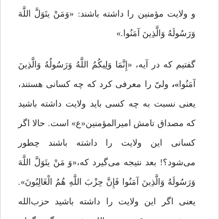
و ولایت مؤمنین را داشته باشند: «وَمَنْ یتَوَلَّ اللَّهَ
وَرَسُولَهُ وَالَّذِینَ آمَنُوا.»
گفتیم که در آیه، «إِنَّمَا وَلِیکُمُ اللَّهُ وَرَسُولُهُ وَالَّذِینَ
آمَنُوا
»،
ولىّ را معرفى کرد که چه کسانى هستند،
یعنى نسبت به چه کسى باید ولایت داشته باشید
که مصداق تامش امیرالمؤمنین«ع»‌ است. حالا اگر
کسانى این ولایت را داشته باشند چطور
مى‌‌شود؟! بعد نتیجه مى‌‌گیرد که،«وَ مَنْ یتَوَلَّ اللَّهَ
وَرَسُولَهُ وَالَّذِینَ آمَنُوا فَإِنَّ حِزْبَ اللَّهِ هُمُ الْغَالِبُونَ».
یعنى اگر این ولایت را داشته باشید حزب‌الله