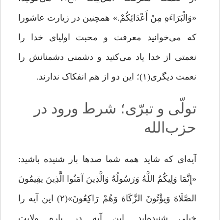
«وَالْبَرَاءَهِ مِنْ أَعْدَائِکُمْ.» همچنین در زیارت عاشورا
که مى‌‌خوانید معرفت و محبت اولیای خدا را
نعمتى از خدا یاد مى‌‌کنید و دشمنى دشمنانش را
نعمت دیگرى(۱)؛ این دو از هم انفکاک ندارند.
تولّی و تبرّی؛ شرط ورود در
حزب‌الله
آیه‌‌اى که شاید همه شما صدها بار شنیده باشید:
«إِنَّمَا وَلِیکُمُ اللَّهُ وَرَسُولُهُ وَالَّذِینَ آمَنُوا الَّذِینَ یقِیمُونَ
الصَّلَاهَ وَیؤْتُونَ الزَّکَاهَ وَهُمْ رَاکِعُونَ»(۲) این آیه را
خیلى شنیده‌اید. این آیه در باره ولایت