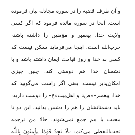
و آن طرف قضیه را در سوره مجادله بیان فرموده
است. آنجا در سوره مائده فرمود که اگر کسی
ولایت خدا، پیغمبر و مؤمنین را داشته باشد،
حزب‌الله است. اینجا مى‌‌فرماید ممکن نیست که
کسى به خدا و روز قیامت ایمان داشته باشد و با
دشمنان خدا هم دوستى کند. چنین چیزى
امکان‌پذیر نیست. یعنى اگر راست مى‌‌گویید که
خدا، پیغمبر««ص» و اهل‌بیت«ع» را دوست دارید،
باید دشمنانشان را هم را دشمن بدانید. این دو تا
محبت با هم جمع نمى‌‌شوند. حالا من ترجمه
تحت‌اللفظی مى‌‌کنم: «لَا تَجِدُ قَوْمًا یؤْمِنُونَ بِاللَّهِ