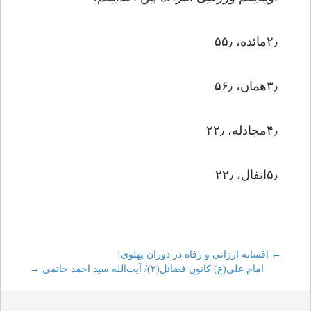
۲٫مائده، ۵۵٫
۳٫همان، ۵۶٫
۴٫مجادله، ۲۲٫
۵٫انفال، ۲۲٫
←
Post
افسانه ارزانی و رفاه در دوران پهلوی!
امام علی(ع) کانون فضائل(۲)/ آیت‌الله سید احمد خاتمی
→
navigation