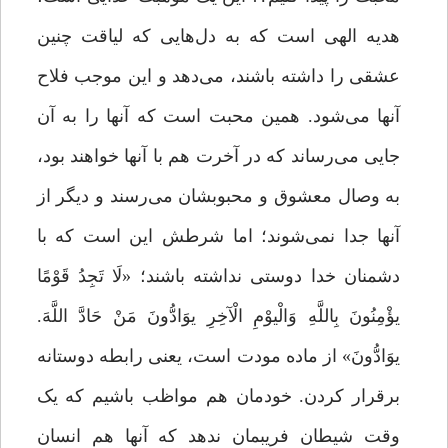
هدیه الهى است که به دل‌هایی که لیاقت چنین
عشقى را داشته باشند، می‌دهد و این موجب فلاح
آنها مى‌‌شود. همین محبت است که آنها را به آن
جایى مى‌‌رساند که در آخرت هم با آنها خواهند بود،
به وصال معشوق و محبوبشان مى‌‌رسند و دیگر از
آنها جدا نمى‌‌شوند؛ اما شرطش این است که با
دشمنان خدا دوستى نداشته باشند؛ «لَا تَجِدُ قَوْمًا
یؤْمِنُونَ بِاللَّهِ وَالْیوْمِ الْآخِرِ یوَادُّونَ مَنْ حَادَّ اللَّهَ.
یوَادُّونَ» از ماده مودت است، یعنى رابطه دوستانه
برقرار کردن. خودمان هم مواظب باشیم که یک‌
وقت شیطان فریبمان ندهد که آنها هم انسان