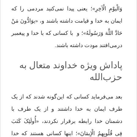
وَالْیوْمِ الْآخِرِ»؛ یعنى پیدا نمى‌‌کنید مردمى را که
ایمان به خدا و قیامت داشته باشند و، «یوَادُّونَ مَنْ
حَادَّ اللَّهَ وَرَسُولَهُ»؛ و با کسانى که با خدا و پیغمبر
درمی‌افتند مودت داشته باشند.
پاداش ویژه خداوند متعال به
حزب‌الله
بعد مى‌‌فرماید کسانى که این‌‌گونه شدند که از یک‌
طرف ایمان به خدا داشتند و از یک ‌طرف با
دشمنان خدا رابطه برقرار نکردند، «أُولَئِکَ کَتَبَ
فِی قُلُوبِهِمُ الْإِیمَانَ»؛ اینها کسانى هستند که خدا