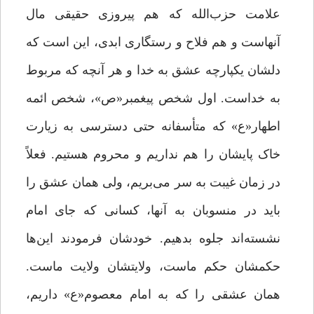
علامت حزب‌الله که هم پیروزى حقیقى مال
آنهاست و هم فلاح و رستگارى ابدى، این است که
دلشان یکپارچه عشق به خدا و هر آنچه که مربوط
به خداست. اول شخص پیغمبر«ص»، شخص ائمه
اطهار«ع»‌ که متأسفانه حتى دسترسى به زیارت
خاک پایشان را هم نداریم و محروم هستیم. فعلاً
در زمان غیبت به سر مى‌‌بریم، ولى همان عشق را
باید در منسوبان به آنها، کسانی که جاى امام
نشسته‌اند جلوه بدهیم. خودشان فرمودند این‌ها
حکمشان حکم ماست، ولایتشان ولایت ماست.
همان عشقى را که به امام معصوم«ع» داریم،