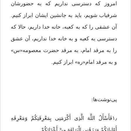
امروز که دسترسى نداریم که به حضورشان
شرفیاب شویم، باید به جانشین ایشان ابراز کنیم.
آن عشقى را که به کعبه، خانه خدا داریم، حالا که
دسترسى به کعبه و به خانه خدا نداریم، آن عشق
را به مرقد امام، به مرقد حضرت معصومه«س»
و به مرقد امام«ره» ابراز کنیم.
پی‌نوشت‌ها:
۱٫فَأَسْأَلُ اللَّهَ الَّذِی أَکْرَمَنِی بِمَعْرِفَتِکُمْ وَمَعْرِفَهِ
أَوْلِیائِکُمْ وَرَزَقَنِی الْبَرَاءَهَ مِنْ أَعْدَائِکُمْ.