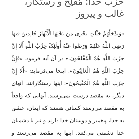
حزب خدا؛ مُفلِح و رستگار،
غالب و پیروز
«وَیدْخِلُهُمْ جَنَّاتٍ تَجْرِی مِنْ تَحْتِهَا الْأَنْهَارُ خَالِدِینَ فِیهَا
رَضِی اللَّهُ عَنْهُمْ وَرَضُوا عَنْهُ أُولَئِکَ حِزْبُ اللَّهِ أَلَا إِنَّ
حِزْبَ اللَّهِ هُمُ الْمُفْلِحُونَ.» در آن آیه فرمود: «فَإِنَّ
حِزْبَ اللَّهِ هُمُ الْغَالِبُونَ». اینجا مى‌‌فرماید: «أَلَا إِنَّ
حِزْبَ اللَّهِ هُمُ الْمُفْلِحُونَ»: اینها رستگارانند. آنهای
دیگر، به مقصد درست نمى‌‌رسند. آنهایی که واقعاً
به مقصد مى‌‌رسند کسانى هستند که ایمان، عشق
به خدا، پیغمبر و دوستان خدا دارند و نیز با دشمنان
خدا دشمنى می‌کنند. اینها به مقصد مى‌‌رسند و