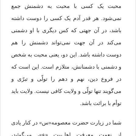
محبت یک کسى با محبت به دشمنش جمع
نمى‌‌شود. هر قدر آدم یک کسى را دوست داشته
باشد، در آن جهتى که کس دیگرى با او دشمنى
مى‌‌کند در آن جهت نمى‌‌تواند دشمنش را هم
دوست داشته باشد. این دو، یعنى محبت به شخص
و دشمنى با دشمنانش، متلازم است. این‌ است که
در فروع دین، نهم و دهم را تولّى و تبرّى و
مى‌‌گویند تنها تولّى و ولایت کافى نیست. ولایت باید
توأم با برائت باشد.
‌
شما در زیارت حضرت معصومه«س»
در کنار یادى
از نعمت معرفت اهل‌بیت «ع»، می‌گوئید،