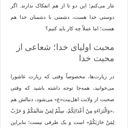
نثار مى‌‌کنم؛ این دو تا از هم انفکاک ندارند. اگر
دوستى خدا هست، دشمنى با دشمنان خدا هم
هست؛ اما عملاً چه‌ کار باید کنیم؟
محبت اولیای خدا؛ شعاعی از
محبت خدا
در زیارت‌‌ها، مخصوصاً وقتی‌ که زیارت عاشورا
مى‌‌خوانید، همه‌جا توجه داشته باشید که وقتى
صحبت از ولایت اهل‌بیت«ع» مى‌‌شود، دنبالش هم
،«وَالْبَرَاءَهِ مِنْ أَعْدَائِکُمْ، سِلْمٌ لِمَنْ سَالَمَکُمْ وَ حَرْبٌ
لِمَنْ حَارَبَکُمْ» است و یک‌ طرفی نیست؛ بنابراین