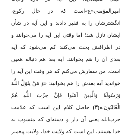
امیرالمؤمنی«ع»‌است که در حال رکوع،
انگشترشان را به فقیر دادند و این آیه در شأن
ایشان نازل شد؛ اما وقتی این آیه را مى‌‌خوانند و
در اطرافش بحث مى‌‌کنند کم مى‌‌شود که آیه
بعدی آن را هم بخوانند. آیه بعد هم دنباله همین
است. من سفارش مى‌‌کنم که هر وقت این آیه را
خواندید آیه بعدش را هم بخوانید: «وَ مَنْ یتَوَلَّ اللَّهَ
وَرَسُولَهُ وَالَّذِینَ آمَنُوا فَإِنَّ حِزْبَ اللَّهِ هُمُ
الْغَالِبُونَ.
»(۳)
حاصل کلام این است که علامت
حزب‌الله یعنى آن دار و دسته‌‌اى که منسوب به
خدا هستند، این است که ولایت خدا، ولایت پیغمبر