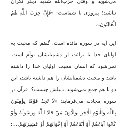
مى‌‌شوید و وقتى حزب‌الله شدید دیگر نگران
نباشید؛ پیروزى با شماست: «فَإِنَّ حِزبَ اللَّهِ هُمُ
الْغَالِبُونَ».
این آیه در سوره مائده است. گفتم که محبت به
اولیای خدا با برائت از دشمنانشان توأم است.
نمى‌‌شود که انسان محبت اولیای خدا را داشته
باشد و محبت دشمنانشان را هم داشته باشد، این
دو با هم جمع نمى‌‌شوند. دلیلش چیست؟ قرآن در
سوره مجادله می‌فرماید: «لَا تَجِدُ قَوْمًا یؤْمِنُونَ
بِاللَّهِ وَالْیوْمِ الْآخِرِ یوَادُّونَ مَنْ حَادَّ اللَّهَ وَرَسُولَهُ وَلَوْ
کَانُوا آبَاءَهُمْ أَوْ أَبْنَاءَهُمْ أَوْ إِخْوَانَهُمْ أَوْ عَشِیرَتَهُمْ….؛