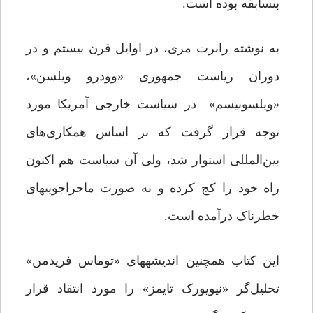
بى‏سابقه بوده است.
به نوشته رابرت مرى، در اوایل قرن بیستم و در
دوران ریاست جمهورى «وودرو ویلسن»،
«ویلسونیسم»
در سیاست خارجى آمریکا مورد
توجه قرار گرفت که بر اساس همکاری‌هاى
بین‌المللى استوار شد، ولى آن سیاست هم اکنون
راه خود را کج کرده و به صورت ماجراجویى‏هاى
خطرناک درآمده است.
این کتاب همچنین اندیشه‏هاى «توماس فریدمن»
تحلیل‌گر «نیویورک تایمز» را مورد انتقاد قرار