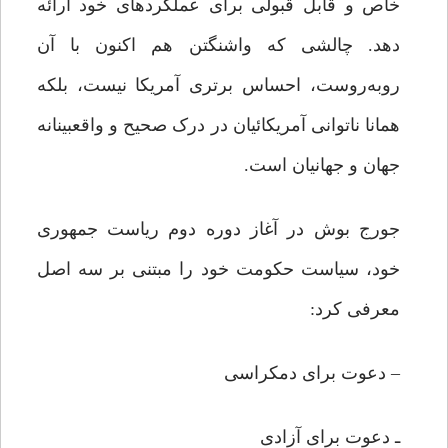
خاص و قابل قبولى براى عملکردهاى خود ارائه
دهد. چالشى که واشنگتن هم اکنون با آن
روبه‌روست، احساس برترى آمریکا نیست، بلکه
همانا ناتوانى آمریکائیان در درک صحیح و واقع‏بینانه
جهان و جهانیان است.
جورج بوش در آغاز دوره دوم ریاست جمهورى
خود، سیاست حکومت خود را مبتنی بر سه اصل
معرفى کرد:
– دعوت براى دمکراسى
ـ دعوت براى آزادى