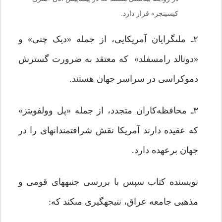
کیسینجر» قرار دارد.
۲ـ ملى‏گرایان آمریکایى، از جمله «دیک چنی» و
«دونالد رامسفلد» که معتقد به ضرورت گسترش
دموکراسى در سراسر جهان هستند.
۳ـ محافظه‌کاران متجدد، از جمله «پل وولفویتز»
که عقیده دارند آمریکا نقش شرافتمندانه‏اى را در
جهان برعهده دارد.
نویسنده کتاب سپس با بررسى جنبه‏هاى قومى و
مذهبى جامعه عراق، نتیجه‏گیرى مى‏کند که: