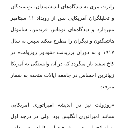
رابرت مرى به دیدگاه‌هاى اندیشمندان، نویسندگان
و تحلیلگران آمریکایى پس از رویداد ۱۱ سپتامبر
مى‏پردازد و دیدگاه‌هاى توماس فریدمن، ساموئل
هانتینگتون و دیگران را مطرح مى‏کند سپس به سال
۱۹۱۷ و به دوران پرزیدنت «تئودور روزولت» در
کاخ سفید باز مى‏گردد که در آن وابستگى به آمریکا
زیباترین احساس در جامعه ایالات متحده به شمار
مى‏رفت.
«روزولت نیز در اندیشه امپراتورى آمریکایى
همانند امپراتورى انگلیس بود، ولى در درجه اول
به اصلاح، امنیت و پیشرفت آمریکا اهمیت مى‏داد و