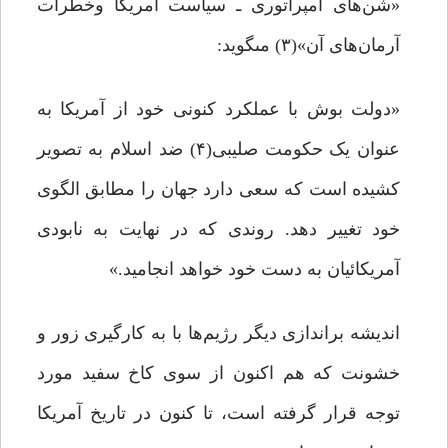
«شن‌هاى امپراتورى ـ سیاست آمریکا وخطرات
آرمان‌هاى آن»(۳) مى‏گوید:
«دولت بوش با عملکرد کنونى خود از آمریکا به
عنوان یک حکومت صلیبى(۴) ضد اسلام به تصویر
کشیده است که سعى دارد جهان را مطابق الگوى
خود تغییر دهد. روندى که در نهایت به نابودى
آمریکائیان به دست خود خواهد انجامید.»
اندیشه براندازى دیگر رژیم‌ها با به کارگیرى زور و
خشونت که هم اکنون از سوى کاخ سفید مورد
توجه قرار گرفته است، تا کنون در تاریخ آمریکا