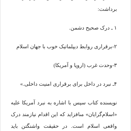
برداشت:
۱ ـ درک صحیح دشمن.
۲-برقرارى روابط دیپلماتیک خوب با جهان اسلام
۳-وحدت غرب (اروپا و آمریکا)
۴ـ نبرد در داخل براى برقرارى امنیت داخلى.»
نویسنده کتاب سپس با اشاره به نبرد آمریکا علیه
«اسلام‌گرایان» مى‏افزاید که این اقدام نیازمند درک
واقعى اسلام است. در حقیقت واشنگتن باید