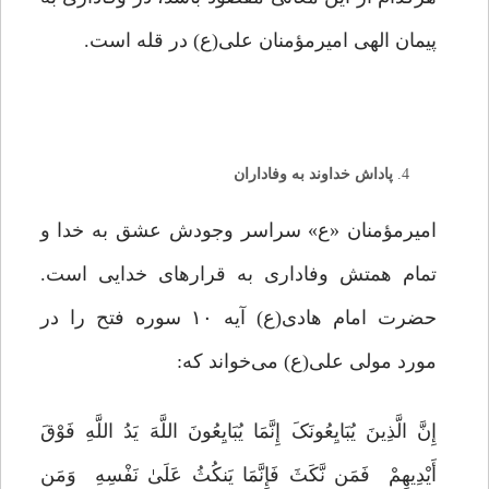
پیمان الهی امیرمؤمنان علی(ع) در قله است.
پاداش خداوند به وفاداران
امیرمؤمنان «ع» سراسر وجودش عشق به خدا و
تمام همتش وفاداری به قرارهای خدایی است.
حضرت امام هادی(ع) آیه ۱۰ سوره فتح را در
مورد مولی علی(ع) می‌خواند که:
إِنَّ الَّذِینَ یُبَایِعُونَکَ إِنَّمَا یُبَایِعُونَ اللَّهَ یَدُ اللَّهِ فَوْقَ
أَیْدِیهِمْ فَمَن نَّکَثَ فَإِنَّمَا یَنکُثُ عَلَىٰ نَفْسِهِ وَمَن