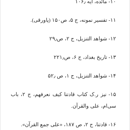
۱۰- مائده، آیه ۱۰۶٫
۱۱- تفسیر نمونه، ج ۵، ص۱۵۰ (پاورقی).
۱۲- شواهد التنزیل، ج ۲، ص۲۹٫
۱۳- تاریخ بغداد، ج ۶، ص۲۲۱٫
۱۴- شواهد التنزیل، ج ۱، ص ۵۲٫
۱۵- نیز ر.ک کتاب قادتنا کیف نعرفهم، ج ۲، باب
سی‌ام، علی والقرآن.
۱۶- قادتنا، ج ۲، ص ۱۸۷، «علی جمع القرآن».