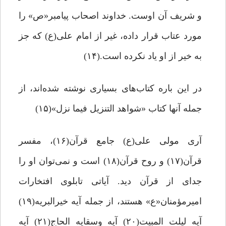
و شریف آن اوست. خداوند اصحاب پیامبر«ص» را
مورد عتاب قرار داده، غیر از امام علی(ع) که جز
به خیر از او یاد نکرده است.(۱۴)
در این باره کتاب‌های بسیاری نوشته شده‌اند، از
جمله آنها کتاب «شواهد التنزیل فیما نزل»(۱۵)
آری مولی علی(ع) جامع قرآن(۱۶)، مفسر
قرآن(۱۷) و روح قرآن(۱۸) است و نمی‌توان او را
جدای از قرآن دید. آیاتی تابلوی افتخارات
امیرمؤمنان«ع» هستند، از جمله آیه خیرالبریه(۱۹)
آیه لیلت المبیت(۲۰) آیه وسقایه الحاج(۲۱) آیه