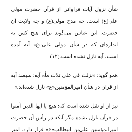
شأن نزول آیات فراوانی از قرآن حضرت مولی
علی(ع) است. چه مدح مولی(ع) و چه ولایت آن
حضرت. ابن عباس می‌گوید برای هیچ‌ کس به
اندازه‌ای که در شأن مولی علی«ع» آیه آمده
است، آیه نازل نشده است.(۱۲)
همو گوید: «نزلت فی علی ثلاث مأه آیه: سیصد آیه
از قرآن در شأن امیرالمؤمنین«ع» نازل شده‌اند.»
نیز از او نقل شده است که: هیچ یا ایها الذین آمنوا
در قرآن نازل نشده مگر آنکه در رأس آن حضرت
امیرالمؤمنین علی‌بن ابیطالب«ع» قرار دارد. امیر