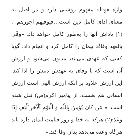
واژه «وفا» مفهوم روشنی دارد و در اصل به
معنای ادای کامل دین است…فیوفیهم اجورهم…
(۱) پاداش آنها را به‌طور کامل خواهد داد. «وفّی
بالعهد وفاءً» پیمان را کامل کرد و انجام داد. گویا
کسی که عهدی می‌بندد مدیون می‌شود و ارزش
آن است که با وفای به عهدش دینش را ادا کند.
این ارزش علاوه بر آنکه ارزش الهی است ارزش
انسانی هم هست. از پیامبر اکرم(ص) نقل شده
است: « مَن کانَ یُؤمِنُ بِاللّهِ وَ اَلْیَوْمِ اَلْآخِرِ َلْیَفِ إِذَا
وَعَدَ:(۲) هرکه به خدا و روز قیامت ایمان دارد باید
هرگاه وعده می‌دهد بدان وفا کند.»