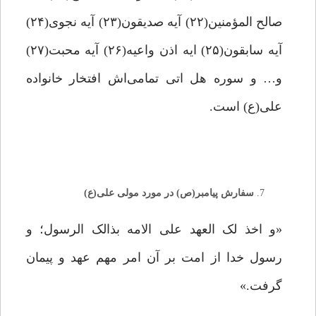
صالح المؤمنین(۲۲) آیه صدیقون(۲۳) آیه نجوی(۲۴)
آیه سابقون(۲۵) ایه اذن واعیه(۲۶) آیه محبت(۲۷)
و… و سوره هل اتی تمامی‌اش افتخار خانواده
علی(ع) است.
سفارش پیامبر(ص) در مورد مولی علی(ع)
«و اخذ لک العهد علی الامه بذالک الرسول؛ و
رسول خدا از امت بر آن امر مهم عهد و پیمان
گرفت.»