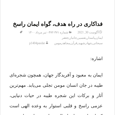
فداکاری در راه هدف، گواه ایمان راسخ
آگوست 30, 2021
شماره ۴۷۱-۴۷۲– تیر مرداد ۱۴۰۰
,
,
,
,
ایمان
پاسدار
تفسیر
جانباز
جعفر
,
,
,
,
,
سبحانی
جهاد
شهید
قرآن
مجاهد
مومن
p1404pasdar
اشاره:
ایمان به معبود و آفریدگار جهان، همچون شجره‌ای
طیبه در جان انسان مومن تجلی می‌یابد. مهم‌ترین
آثار و برکات این شجره طیبه در حیات دنیایی،
عزمی راسخ و قلبی استوار به وعده الهی است