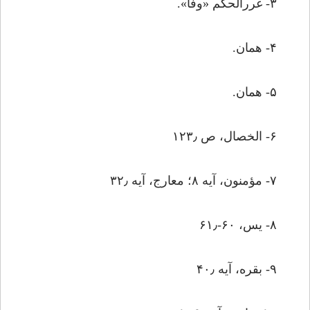
۳- غررالحکم «وفا».
۴- همان.
۵- همان.
۶- الخصال، ص ۱۲۳٫
۷- مؤمنون، آیه ۸؛ معارج، آیه ۳۲٫
۸- یس، ۶۰-۶۱٫
۹- بقره، آیه ۴۰٫