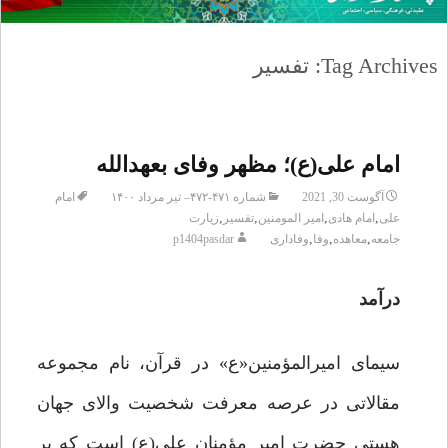
Tag Archives: تفسیر
امام علی(ع)؛ مظهر وفای بعهدالله
آگوست 30, 2021
شماره ۴۷۱-۴۷۲– تیر مرداد ۱۴۰۰
امام
,
,
,
,
علی
امام هادی
امیر المومنین
تفسیر
زیارت
,
,
,
جامعه
معاهده
وفا
وفاداری
p1404pasdar
درآمد
سیمای امیرالمؤمنین«ع» در قرآن، نام مجموعه
مقالاتی در عرصه معرفت شخصیت والای جهان
هستی حضرت امیر مؤمنان علی(ع) است که بر