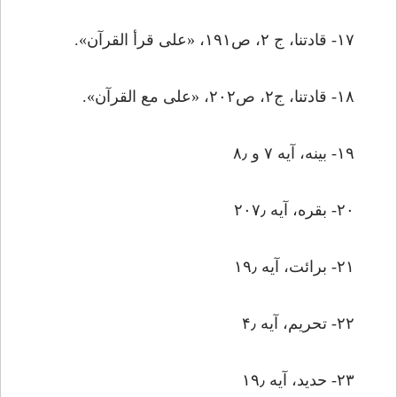
۱۷- قادتنا، ج ۲، ص۱۹۱، «علی قرأ القرآن».
۱۸- قادتنا، ج۲، ص۲۰۲، «علی مع القرآن».
۱۹- بینه، آیه ۷ و ۸٫
۲۰- بقره، آیه ۲۰۷٫
۲۱- برائت، آیه ۱۹٫
۲۲- تحریم، آیه ۴٫
۲۳- حدید، آیه ۱۹٫