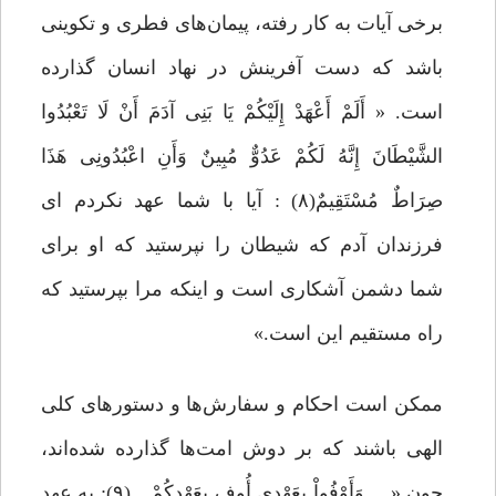
برخی آیات به کار رفته، پیمان‌های فطری و تکوینی
باشد که دست آفرینش در نهاد انسان گذارده
است. « أَلَمْ أَعْهَدْ إِلَیْکُمْ یَا بَنِی آدَمَ أَنْ لَا تَعْبُدُوا
الشَّیْطَانَ إِنَّهُ لَکُمْ عَدُوٌّ مُبِینٌ وَأَنِ اعْبُدُونِی هَذَا
صِرَاطٌ مُسْتَقِیمٌ(۸) : آیا با شما عهد نکردم ای
فرزندان آدم که شیطان را نپرستید که او برای
شما دشمن آشکاری است و اینکه مرا بپرستید که
راه مستقیم این است.»
ممکن است احکام و سفارش‌ها و دستورهای کلی
الهی باشند که بر دوش امت‌ها گذارده شده‌اند،
چون «… وَأَوْفُواْ بِعَهْدِی أُوفِ بِعَهْدِکُمْ…(۹): به عهد