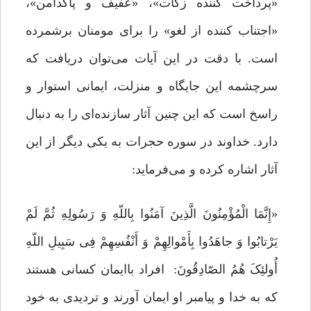
«پرداخت کننده زکات»، «عفیف و پاکدامن»،
«اجتناب کننده از لغو» را برای مومنان برشمرده
است. با دقت در این آیات می‌توان دریافت که
سرچشمه این جایگاه و منزلت، ایمانی استوار و
راسخ است که این چنین آثار سازنده‌ای را به دنبال
دارد. خداوند در سوره حجرات به یکی دیگر از این
آثار اشاره کرده و می‌فرماید:
«إِنَّمَا الْمُؤْمِنُونَ الَّذِینَ آمَنُوا بِاللّهِ وَ رَسُولِهِ ثُمَّ لَمْ
یَرْتابُوا وَ جاهَدُوا بِأَمْوالِهِمْ وَ أَنْفُسِهِمْ فِی سَبِیلِ اللّهِ
أُولئِکَ هُمُ الصّادِقُونَ‌: افراد باایمان کسانى هستند
که به خدا و پیامبر او ایمان ‌آورند و تردیدى به خود