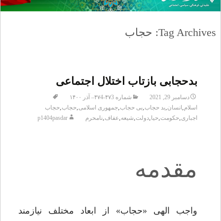
Tag Archives: حجاب
بدحجابی بازتاب اختلال اجتماعی
دسامبر 29, 2021
شماره ۴۷3-۴۷4– آذر ۱۴۰۰
,
,
,
,
,
,
اسلام
انسان
بد حجاب
بی حجاب
جمهوری اسلامی
حجاب
حجاب
,
,
,
,
,
,
اجباری
حکومت
حیا
دولت
شیعه
عفاف
نامحرم
p1404pasdar
مقدمه
واجب الهی «حجاب» از ابعاد مختلف نیازمند