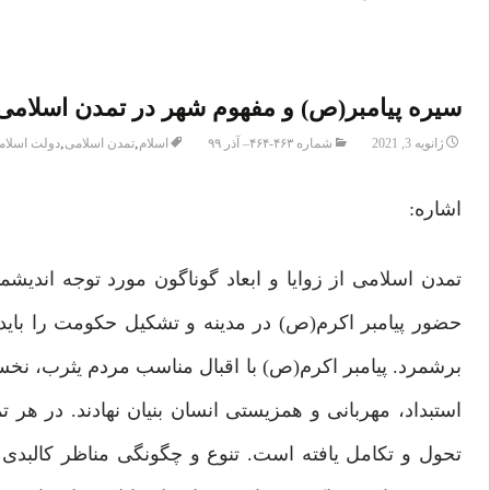
سیره پیامبر(ص) و مفهوم شهر در تمدن اسلامی
,
,
ژانویه 3, 2021
شماره ۴۶۳-۴۶۴– آذر ۹۹
اسلام
تمدن اسلامی
دولت اسلام
اشاره:
تمدن اسلامی از زوایا و ابعاد گوناگون مورد توجه اندیشم
حضور پیامبر اکرم(ص) در مدینه و تشکیل حکومت را بای
برشمرد. پیامبر اکرم(ص) با اقبال مناسب مردم یثرب، نخس
استبداد، مهربانی و همزیستی انسان بنیان نهادند. در هر 
تحول و تکامل یافته است. تنوع و چگونگی مناظر کالبدی