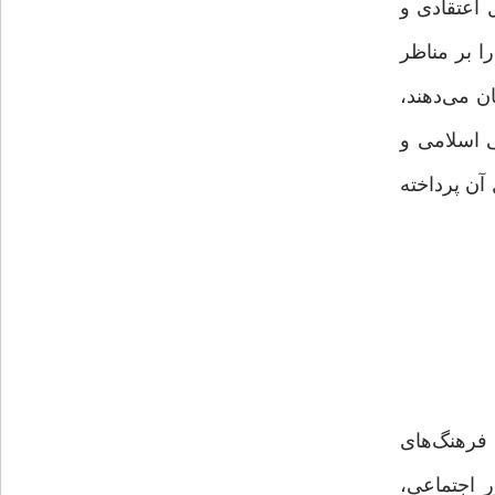
اعتقادی و
ا بر مناظر
ن می‌دهند،
ی اسلامی و
آن پرداخته
امت کردن و پیدا کردن اخلاق شهرنشینی(۱) معادل(۲)Civilization است.(۳) در فرهنگ‌های
 اجتماعی،