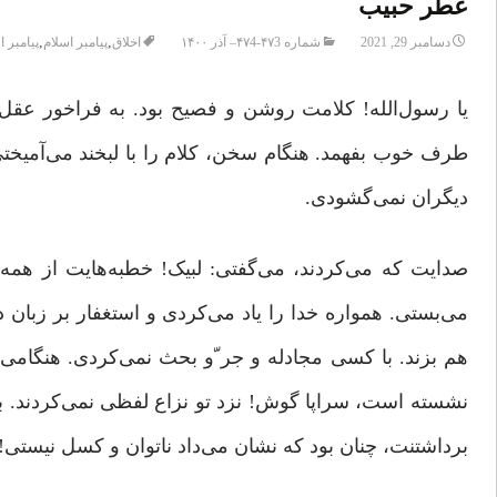
عطر حبیب
,
,
دسامبر 29, 2021
شماره ۴۷3-۴۷4– آذر ۱۴۰۰
اخلاق
پیامبر اسلام
پیامبر 
یا رسول‌الله! کلامت روشن و فصیح بود. به فراخور عق
طرف خوب بفهمد. هنگام سخن، کلام را با لبخند می‌آمیخ
دیگران نمی‌گشودی.
صدایت که می‌کردند، می‌گفتی: لبیک! خطبه‌هایت از همه کوت
می‌بستی. همواره خدا را یاد می‌کردی و استغفار بر زبان دا
هم بزند. با کسی مجادله و جر ّو بحث نمی‌کردی. هنگام
نشسته است، سراپا گوش! نزد تو نزاع لفظی نمی‌کردند. 
برداشتنت، چنان بود که نشان می‌داد ناتوان و کسل نیستی!