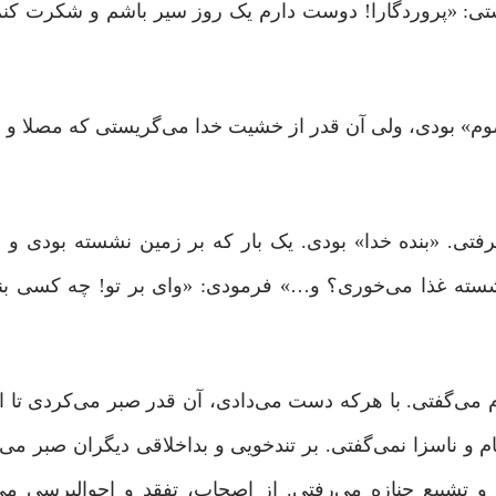
تی: «پروردگارا! دوست دارم یک روز سیر باشم و شکرت کنم
صوم» بودی، ولی آن‌ قدر از خشیت خدا می‌گریستی که مصلا و
گرفتی. «بنده خدا» بودی. یک بار که بر زمین نشسته بودی و 
نشسته غذا می‌خوری؟ و…» فرمودی: «وای بر تو! چه کسی بند
می‌گفتی. با هرکه دست می‌دادی، آن ‌قدر صبر می‌کردی تا 
 ناسزا نمی‌گفتی. بر تندخویی و بداخلاقی دیگران صبر می‌ک
 و تشییع جنازه می‌رفتی. از اصحاب، تفقد و احوالپرسی می