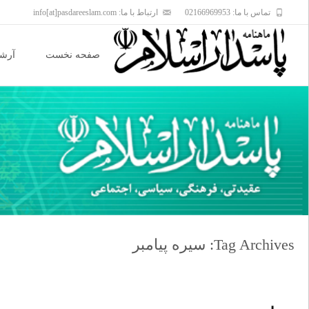
تماس با ما: 02166969953
ارتباط با ما: info[at]pasdareeslam.com
Skip
to
صفحه نخست
آرشی
content
Tag Archives: سیره پیامبر