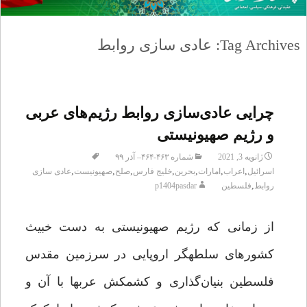
Tag Archives: عادی سازی روابط
چرایی عادی‌سازی روابط رژیم‌های عربی
و رژیم صهیونیستی
ژانویه 3, 2021
شماره ۴۶۳-۴۶۴– آذر ۹۹
,
,
,
,
,
,
,
اسرائیل
اعراب
امارات
بحرین
خلیج فارس
صلح
صهیونیست
عادی سازی
,
روابط
فلسطین
p1404pasdar
از زمانی که رژیم صهیونیستی به دست خبیث
کشورهای سلطه‏گر اروپایی در سرزمین مقدس
فلسطین بنیان‌گذاری و کشمکش عرب‏ها با آن و