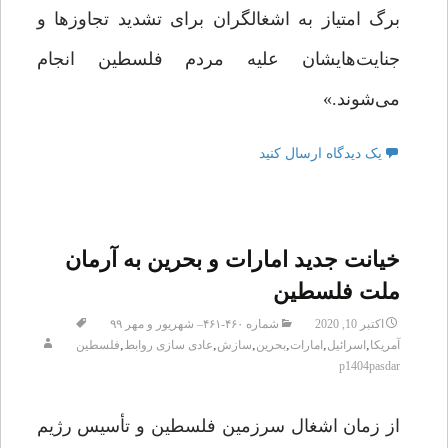
برگ امتیاز به اشغالگران برای تشدید تجاوزها و
جنایت‌هایشان علیه مردم فلسطین انجام
می‌شوند.»
یک دیدگاه ارسال کنید
خیانت جدید امارات و بحرین به آرمان
ملت فلسطین
اکتبر 10, 2020
شماره ۴۶۰-۴۶۱– شهریور و مهر ۹۹
,
,
,
,
,
,
آمریکا
اسرائیل
امارات
بحرین
سازش
عادی سازی روابط
فلسطین
p1404pasdar
از زمان اشغال سرزمین فلسطین و تأسیس رژیم