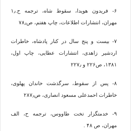
۶- فریدون هویدا، سقوط شاه، ترجمه ح.۱٫
مهران، انتشارات اطلاعات، چاپ هفتم، ص۷۸٫
۷- بیست و پنج سال در کنار پادشاه، خاطرات
اردشیر زاهدی، انتشارات عطایی، چاپ اول،
۱۳۸۱، ص۲۲۶ و ۲۲۷٫
۸- پس از سقوط، سرگذشت خاندان پهلوی،
خاطرات احمدعلی مسعود انصاری، ص۲۸۷٫
۹- خدمتگزار تخت طاووس، ترجمه ح، الف
مهران، ص ۴۸ .