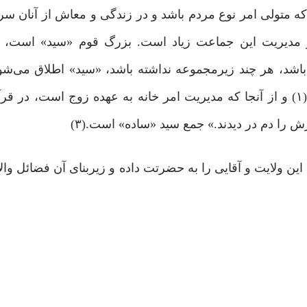
 متولی امر نوع مردم باشد و در زندگی و معاش از آنان سر
ار مدیریت این جماعت زیاد است. بزرگ قوم «سید» است، ز
، هر چند زیرمجموعه نداشته باشد، «سید» اطلاق می‌شود
جناب یحیی(ع) سید نامیده شده است: «وَ سَیّداً و حَصُوراً»(۱) و از آنجا که مدیریت امر خانه به عهده زوج ا
ین ولایت و آقایی را به حضرتت داده و زیربنای آن فضائل والا