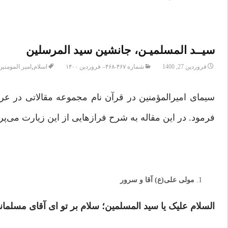
سیــد المسلمیـن، جانشین سید المرسلین
,
فروردین 27, 1400
شماره ۴۶۷-۴۶۸– فروردین ۱۴۰۰
اسلام
امیر المومنین
سیمای امیرالمؤمنین در قرآن نام مجموعه مقالاتی در
فرمود. در این مقاله به شرح فرازهایی از این زیارت می‌پرد
مولی علی(ع) آقا و سرور
السلام علیک یا سید المسلمین؛ سلام بر تو ای آقای مسلمان