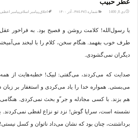
عطر حبیب
,
,
,
دی 8, 1400
شماره ۴۷3-۴۷4– آذر ۱۴۰۰
اخلاق
پیامبر اسلام
پیامبر اعظم
یا رسول‌الله! کلامت روشن و فصیح بود. به فراخور عق
طرف خوب بفهمد. هنگام سخن، کلام را با لبخند می‌آمیخ
دیگران نمی‌گشودی.
صدایت که می‌کردند، می‌گفتی: لبیک! خطبه‌هایت از همه کوت
می‌بستی. همواره خدا را یاد می‌کردی و استغفار بر زبان دا
هم بزند. با کسی مجادله و جر ّو بحث نمی‌کردی. هنگام
نشسته است، سراپا گوش! نزد تو نزاع لفظی نمی‌کردند. 
برداشتنت، چنان بود که نشان می‌داد ناتوان و کسل نیستی!