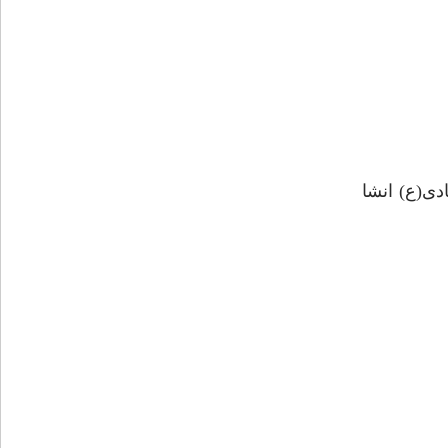
ی(ع) انشا