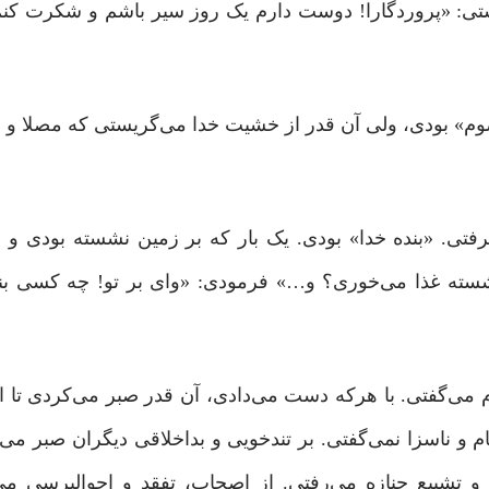
تی: «پروردگارا! دوست دارم یک روز سیر باشم و شکرت کنم
صوم» بودی، ولی آن‌ قدر از خشیت خدا می‌گریستی که مصلا و
گرفتی. «بنده خدا» بودی. یک بار که بر زمین نشسته بودی و 
نشسته غذا می‌خوری؟ و…» فرمودی: «وای بر تو! چه کسی بند
می‌گفتی. با هرکه دست می‌دادی، آن ‌قدر صبر می‌کردی تا 
 ناسزا نمی‌گفتی. بر تندخویی و بداخلاقی دیگران صبر می‌ک
 و تشییع جنازه می‌رفتی. از اصحاب، تفقد و احوالپرسی می