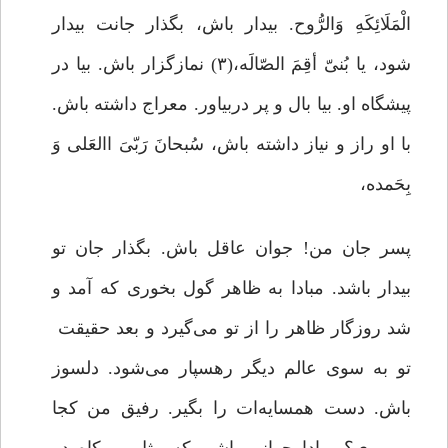
الْمَلَائِکَهِ وَالرُّوح. بیدار باش، بگذار جانت بیدار
شود، یا بُنیّ أقِمَ الصّالَه،(۳) نمازگزار باش. بیا در
پیشگاه او. بیا بال و پر دربیاور. معراج داشته باش.
با او راز و نیاز داشته باش، سُبحانَ رَبّیَ االعَلی وَ
بِحَمده،
پسر جان من! جوان عاقل باش. بگذار جان تو
بیدار باشد. مبادا به ظاهر گول بخوری که آمد و
شد روزگار ظاهر را از تو می‌گیرد و بعد حقیقت
تو به سوی عالم دیگر رهسپار می‌شود. دلسوز
باش. دست همسایه‌ات را بگیر. رفیق من کجا