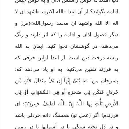
دنیا آمدند به گوش راستش اذان و به گوش چپش
اقامه بگوئید؟ از آن ابتدا «الله اکبر»، «اشهد ان لا
اله الا الله واشهد ان محمد رسول‌الله»(ص) و
دیگر فصول اذان و اقامه را که اثر دارند و رنگ
می‌دهند، در گوششان نجوا کنید. ایمان به الله
ریشه درخت دین است. از ابتدا اولین حرفی که
به فرزند تلقین می‌کنید، به او یاد می‌دهد که:
پسرجان من! «یا بُنَىَّ إِنَّهَآ إِن تَکُ مِثقَالَ حَبَّهٍ مِّن
خَردَلٍ فَتَکُن فِى صَخرَهٍ أَو فِى السَّمَوَاتِ أَوْ فِى
الأَرضِ یَأْتِ بِهَا اللَّهُ إِنَّ اللَّهَ لَطِیفٌ خَبِیر(۲): اى
فرزندم! اگر (عمل تو) همسنگ دانه‏ خردلى باشد
و در دل تخته سنگى یا در آسمان‏ها یا در زمین