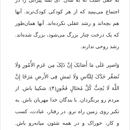
به عقل است نه به سال. ای بسا پیرانی را در
اجتماع می‌بینید که از هر کودکی کودک‌ترند. آنها
هم بچه‌اند و رشد عقلی نکرده‌اند. آنها همان‌‌طور
که یک درخت چنار بزرگ می‌شود، بزرگ شده‌اند.
رشد روحی ندارند.
وَاصبِر عَلَى مَا أَصَابَکَ إِنَّ ذَلِکَ مِن عَزمِ الأُمُورِ وَلَا
تُصَعِّر خَدَّکَ لِلنَّاسِ وَلَا تَمشِ فِی الأَرضِ مَرَحًا إِنَّ
اللَّهَ لَا یُحِبُّ کُلَّ مُختَالٍ فَخُورٍ(۴): شکیبا باش. از
مردم رو برنگردان. با بندگان خدا مهربان باش. به
تکبر روی زمین راه نرو. در رفتار، عبادت، کسب
و کار، خوراک و در همه شئون میانه‌رو باش.