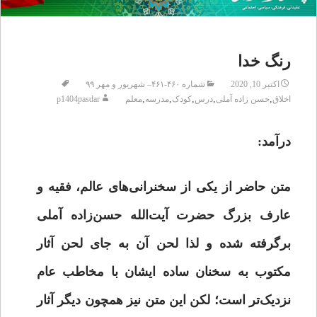
رنگ خدا
اکتبر 10, 2020
شماره ۴۶۰-۴۶۱– شهریور و مهر ۹۹
,
,
,
,
,
اخلاق
حسن زاده آملی
درس
کودک
مدرسه
معلم
p1404pasdar
درآمد:
متن حاضر از یکی از سخنرانی‌های عالم، فقیه و
عارف بزرگ حضرت آیت‌الله حسن‌زاده آملی
برگرفته شده و لذا لحن آن به جای لحن آثار
مکتوب به سخنان ساده ایشان با مخاطب عام
نزدیک‌تر است؛ لکن این متن نیز همچون دیگر آثار