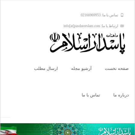
تماس با ما: 02166969953
ارتباط با ما: info[at]pasdareeslam.com
Skip
to
صفحه نخست
آرشیو مجله
ارسال مطلب
content
درباره ما
تماس با ما
جستجو
برای: