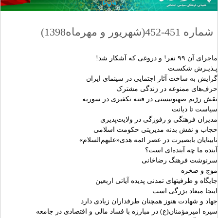
شماره 451-452(شهریور و مهرماه1398)
ماجرای آن ۹۹ نفر! و دروغی که آشکار شد!
پـذیـرش شکسـت
گرایش به ساخت آثار اجتمایی در سینمای ایران
حرف‌های ممنوعه در زندگی مشترک
نقش رژیم صهیونیستی در فتنه تکفیری در سوریه
سیاست تا دیانت
مدیران فرهنگی و رفوزگی در ولایت‌پذیری
حجاب و نقش بدنه مدیریتی حکومت اسلامی
نابینایان بابصیرت در عصر ائمه هدی«علیهم‌السلام»
آینده‌ ما چه آینده‌ای است؟
سرنوشت فرهنگ رضاخانی
موج و صخره
جایگاه و ظرفیتهای تمدنی پدیده آیاتی اربعین
اینجا میعاد بزرگی است
جهاد و شهادت هنوز همچنان طرفداران زیادی دارد
سیره امیرمؤمنان(ع) در مبارزه با فساد مالی و اقتصادی در جامعه