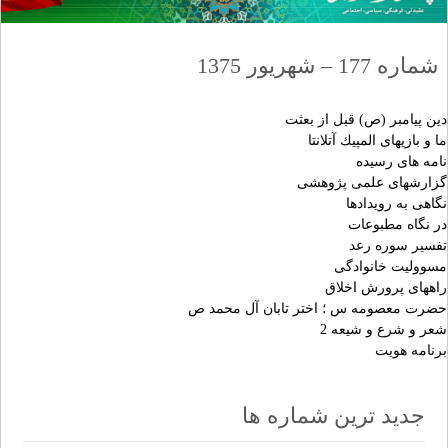
شماره 177 – شهریور 1375
دين پيامبر (ص) قبل از بعثت
ما و بازيهاى المپيك آتلانتا
نامه هاى رسيده
گزارشهاى علمى پژوهشى
نگاهى به رويدادها
در نگاه مطبوعات
تفسير سوره رعد
مسووليت خانوادگى
راههاى پرورش اخلاق
حضرت معصومه س ؛ اختر تابان آل محمد ص
شعر و شرع و شيعه 2
برنامه هويت
جدید ترین شماره ها