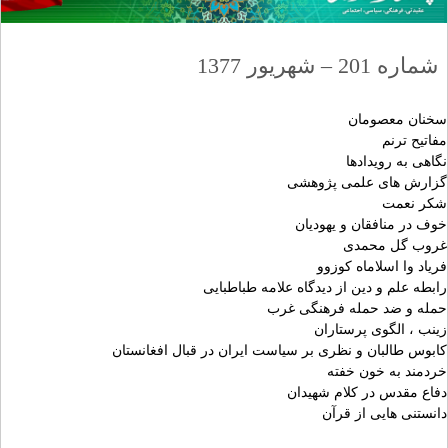
شماره 201 – شهریور 1377
سخنان معصومان
مفاتيح ترنم
نگاهى به رويدادها
گزارش هاى علمى پژوهشى
شكر نعمت
خوف در منافقان و يهوديان
غروب گل محمدى
فرياد وا اسلاماه كوزوو
رابطه علم و دين از ديدگاه علامه طباطبايى
حمله و ضد حمله فرهنگى غرب
زينب ، الگوى پرستاران
كابوس طالبان و نظرى بر سياست ايران در قبال افغانستان
خردمند به خون خفته
دفاع مقدس در كلام شهيدان
دانستنى هايى از قرآن