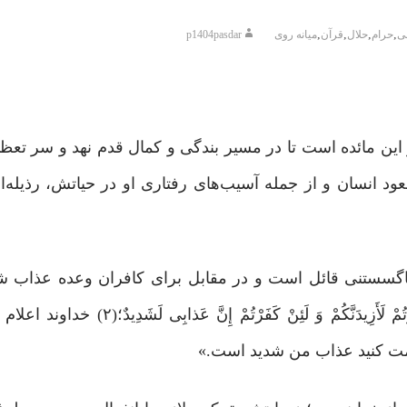
,
,
,
,
ی
حرام
حلال
قرآن
میانه روی
p1404pasdar
ین مائده است تا در مسیر بندگی و کمال قدم نهد و سر تعظی
عود انسان و از جمله آسیب‌های رفتاری او در حیاتش، رذیله‌ا
گسستنی قائل است و در مقابل برای کافران وعده‌ عذاب شد
است(۱) و یادآور می‌شود که: «وَ إِذْ تَأَذَّنَ رَبُّکُمْ لَئِنْ شَکَرْتُمْ لَأَزِیدَنَّکُمْ وَ
عمت کنید عذاب من شدید است.»