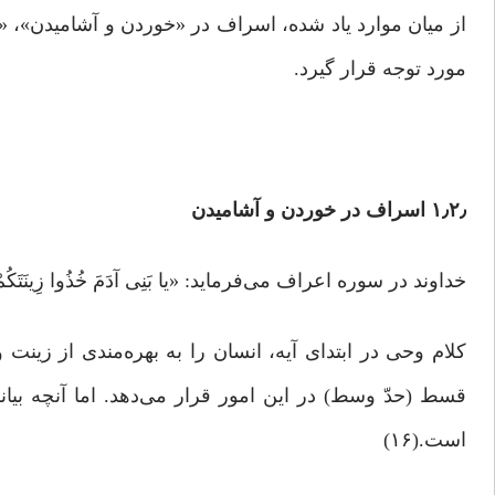
از میان موارد یاد شده، اسراف در «خوردن و آشامیدن»، «
مورد توجه قرار گیرد.
۱٫۲٫ اسراف در خوردن و آشامیدن
خداوند در سوره اعراف می‌فرماید: «یا بَنِی آدَمَ خُذُوا زِینَتَکُمْ عِنْدَ کُلّ
قسط (حدّ وسط) در این امور قرار می‌دهد. اما آنچه بیا
است.(۱۶)