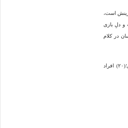
فرینش است،
 دلِ ‌بازى
(۱۹) توصیف این دو دسته انسان در کلام
«السخىّ قریب من اللّه، قریب من الجنّه، قریب من الناس، و البخیل بعید من اللّه، بعید من الجنّه، بعید من الناس؛(۲۰) افراد