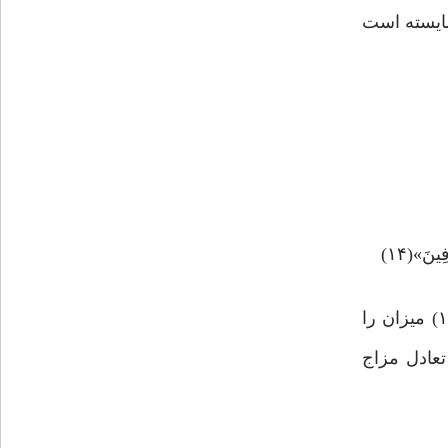
شایسته است
َ‌»(۱۴)
کلام وحی در ابتدای آیه، انسان را به بهره‌مندی از زینت و تنعم دعوت می‌کند و با آیه دیگر: «قُلْ أَمَرَ رَبِّی بِالْقِسْط»(۱۵) میزان را
تعادل مزاج