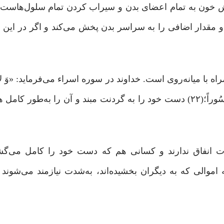
خش خون به تمام اعضاى بدن و سیراب کردن تمام سلول‌هاست، 
د و مقدار اضافى را به سراسر بدن پخش مى‌کند و اگر در این ر
با میانه‌روی است. خداوند در سوره اسراء می‌فرماید: «وَ لا تَجْ
مَغْلُولَهً إِلى عُنُقِکَ وَ لا تَبْسُطْها کُلَّ الْبَسْطِ فَتَقْعُدَ مَلُوماً مَحْسُوراً؛(۲۲) دست خود را به گردنت مبند و آن
 انفاق ندارند و کسانى هم که دست خود را کامل می‌گشا
موالى که به دیگران بخشیده‌اند، به‌شدت نیازمند می‌شوند و ب