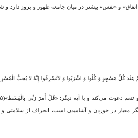
انفاق» و «نفس» بیشتر در میان جامعه ظهور و بروز دارد و 
ِ مَسْجِدٍ وَ کُلُوا وَ اشْرَبُوا وَ لاتُسْرِفُوا إِنَّهُ لا یُحِبُّ الْمُسْرِفِین
نگر معیار در خوردن و آشامیدن است، انحراف از سلامتی و 