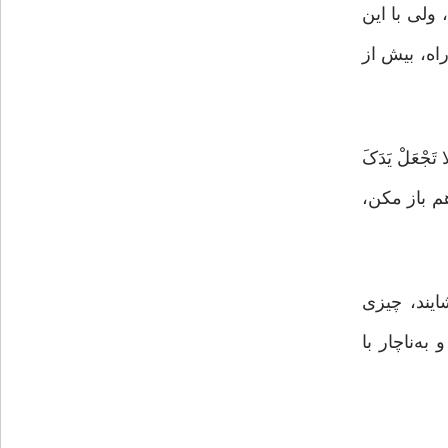
ولى با این
اه، بیش از
عَلْ یَدَکَ
 را به‌طور کامل هم باز مکن،
یند، چیزى
ه‌ناچار با