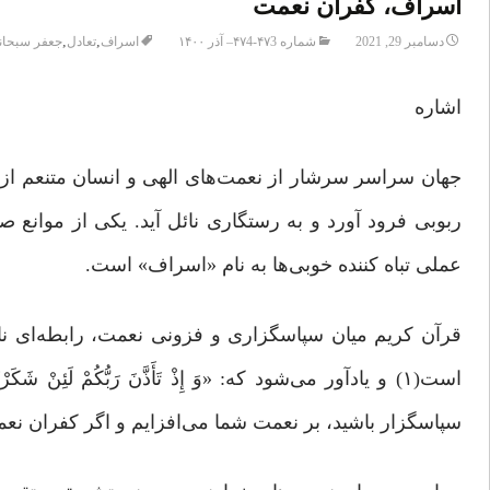
اسراف، کفران نعمت
,
,
دسامبر 29, 2021
شماره ۴۷3-۴۷4– آذر ۱۴۰۰
اسراف
تعادل
جعفر سبحان
اشاره
جهان سراسر سرشار از نعمت‌های الهی و انسان متنعم از ا
ربوبی فرود آورد و به رستگاری نائل آید. یکی از موانع ص
عملی تباه کننده خوبی‌ها به نام «اسراف» است.
قرآن کریم میان سپاسگزاری و فزونی نعمت، رابطه‌ای نا
سپاسگزار باشید، بر نعمت شما مى‌افزایم و اگر کفران ن