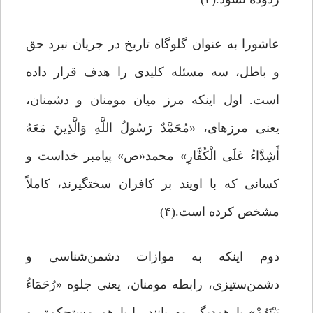
عاشورا به عنوان گلوگاه تاریخ در جریان نبرد حق
و باطل، سه مسئله کلیدی را هدف قرار داده
است. اول اینکه مرز میان مومنان و دشمنان،
یعنی مرزهای، «مُحَمَّدٌ رَسُولُ اللَّهِ وَالَّذِینَ مَعَهُ
أَشِدَّاءُ عَلَى الْکُفَّارِ» محمد«ص» پیامبر خداست و
کسانى که با اویند بر کافران سختگیرند، کاملاً
مشخص کرده است.(۴)
دوم اینکه به موازات دشمن‌شناسی و
دشمن‌ستیزی، رابطه مومنان، یعنی جلوه «رُحَمَاءُ
بَیْنَهُمْ» با همدیگر مهربانند را با هم مستحکم‌تر و