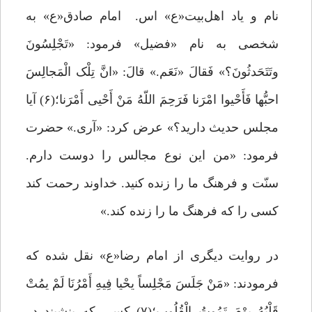
نام و یاد اهل‌بیت«ع» اس. امام صادق«ع» به
شخصی به نام «فضیل» فرمود: «تَجْلِسُونَ
وتَتَحَدثُونَ؟» فَقالَ «نَعَم.» قالَ: «انَّ تِلْک الْمَجالِسَ
احبُّها فَأَحْیوا امْرَنا فَرَحِمَ اللّهُ مَنْ أَحْیی أَمْرَنا؛(۶) آیا
مجلس حدیث دارید؟» عرض کرد: «آری.» حضرت
فرمود: «من این نوع مجالس را دوست دارم.
سنّت و فرهنگ ما را زنده کنید. خداوند رحمت کند
کسی را که فرهنگ ما را زنده کند.»
در روایت دیگری از امام رضا«ع» نقل شده که
فرمودند: «مَنْ جَلَسَ مَجْلِساً یحْیا فِیهِ أَمْرُنَا لَمْ یمُتْ
قَلْبُهُ یوْمَ تَمُوتُ الْقُلُوب؛(۷) کسی که بنشیند در