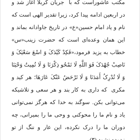
مکتب عاشوراست که با جریان کربلا آغاز شد و
در اربعین ادامه پیدا کرد، زیرا تقدیر الهی است که
نام و یاد امام حسین«ع» در تاریخ جاوادانه بماند و
این همان وعده‌ای است که حضرت زینب«س»
خطاب به یزید فرمود،«فَکِدْ کَیْدَکَ وَ اسْعَ سَعْیَکَ وَ
نَاصِبْ جُهْدَکَ فَوَ اللَّهِ لَا تَمْحُو ذِکْرَنَا وَ لَا تُمِیتُ وَحْیَنَا
وَ لَا تُدْرِکُ أَمَدَنَا وَ لَا تَرْحَضُ عَنْکَ عَارَهَا؛ هر کید و
مکری که داری به کار بند و هر سعی و تلاشیکه
می‌توانی بکن. سوگند به خدا که هرگز نمی‌توانی
یاد و نام ما را محوکنی و وحی ما را بمیرانی، چه
دوران ما را درک نکرده، این عار و ننگ از تو
زدوده نشود.(۳)