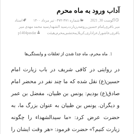
آداب ورود به ماه محرم
آگوست 30, 2021
شماره ۴۷۱-۴۷۲– تیر مرداد ۱۴۰۰
استاد
,
,
,
,
,
میر باقری
امام حسین
روضه
زیارت
سید الشهدا
سید محمد مهدی میر
,
,
,
,
,
,
باقری
عاشورا
عزاداری
کربلا
محتشم
محرم
هیئت
p1404pasdar
ماه محرم، ماه جدا شدن از تعلقات و وابستگی‌ها
در روایتی در کافی شریف در باب زیارت امام
حسین(ع) نقل شده که ما چند نفر در محضر امام
صادق(ع) بودیم: یونس‌ بن ‌ظبیان، مفضل ‌بن ‌عمر
و دیگران. یونس‌ بن ‌ظبیان به عنوان بزرگ ما، به
حضرت عرض کرد: «ما سیدالشهداء را چگونه
زیارت کنیم؟» حضرت فرمود: «هر وقت ایشان را