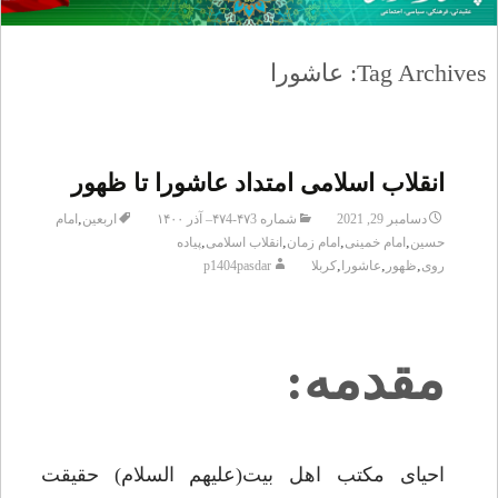
Tag Archives: عاشورا
انقلاب اسلامی امتداد عاشورا تا ظهور
,
دسامبر 29, 2021
شماره ۴۷3-۴۷4– آذر ۱۴۰۰
اربعین
امام
,
,
,
,
حسین
امام خمینی
امام زمان
انقلاب اسلامی
پیاده
,
,
,
روی
ظهور
عاشورا
کربلا
p1404pasdar
مقدمه:
احیای مکتب اهل بیت(علیهم السلام) حقیقت