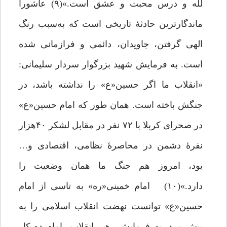
لله و درس محبت و عشق است.»(۹) عاشورا
ماندگارترین حادثۀ تاریخی است که به‌سبب رنگ
الهی گرفتن، جاویدان، دائمی و فرازمانی شده
است. به فرمایش شهید بزرگوار سردار سلیمانی:
«انقلاب ما اگر حسین«ع» را نداشته باشد، در
جنگش باخته است. همان‌ طور که امام حسین«ع»
در صحرای کربلا با ۷۲ نفر در مقابل لشکر ۴۰هزار
نفرۀ دشمن در محاصرۀ نظامی، اقتصادی و…
بود، امروز هم جنگ ما همان وضعیت را
دارد.»(۱۰) امام خمینی«ره» به تاسی از امام
حسین«ع» توانست نهضت انقلاب اسلامی را به
پیش ببرد. به فرمایش رهبر انقلاب امام ده کار