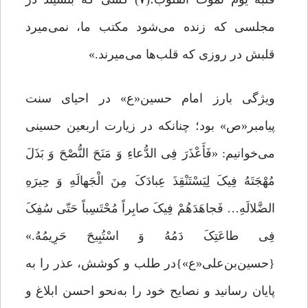
مجلسی که زنده می‌شود مکتب ما، نمی‌میرد
قلبش در روزی که قلب‌ها می‌میرند.»
ویژگی بارز امام حسین«ع» در احیای سنت
پیامبر«ص» بود؛ چنانکه در زیارت اربعین حسینی
می‌خوانیم: «فَأَعْذَرَ فِی الدُّعاءِ وَ مَنَحَ النُّصْحَ وَ بَذَلَ
مُهْجَتَهُ فِیکَ لِیَسْتَنْقِذَ عِبادَکَ مِنَ الْجَهالَهِ وَ حِیرَهِ
الضَّلالَهِ… فَجاهَدَهُمْ فِیکَ صابِراً مُحْتَسِباً حَتّی سُفِکَ
فِی طاعَتِکَ دَمُهُ وَ اسْتُبِیحَ حَرِیمُهُ.»
{حسین‌بن‌علی«ع»}در طلب و کوشش، عذر را به
پایان رسانید و نصایح خود را به‌نحو احسن ابلاغ و