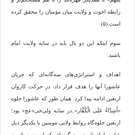
رابطه اخوت و ولایت میان مؤمنان را محقق کرده
است.(۵)
سوم اینکه این دو بال باید در سایه ولایت امام
باشند.
اهداف و استراتژی‌های سه‌گانه‌ای که جریان
عاشورا آنها را هدف قرار داد، در حرکت کاروان
اربعین ادامه پیدا کرد. همان‌ طور که عاشورا جلوه
«أَشِدَّاءُ عَلَى الْکُفَّار» ِدر سایه ولی‌حی«عج» بود؛
اربعین جلوه‌گاه روابط ولایی مومنین با یکدیگر ذیل
عنایت امام است. به گونه‌ای که امروز زیباترین