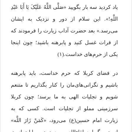
یاد کردید سه بار بگویید «صَلَّى اللَّهُ عَلَیْکَ یَا أَبَا عَبْدِ
اللَّهِ!». این سلام از دور و نزدیک به ایشان
می‌رسد.» بعد حضرت آداب زیارت را فرمودند که
از فرات غسل کنید و پابرهنه باشید؛ چون اینجا
یکی از حرم‌های خداست.(۱)
در فضای کربلا که حرم خداست، باید پابرهنه
باشیم و نگرانی‌های‌مان را کنار بگذاریم تا متنعم
شویم و تجلیات الهی به ما برسد؛ چون کربلا
سرزمینی مملو از تجلیات است. کسی که به
زیارت امام حسین(ع) می‌رود، «کَمَنْ زَارَ اللَّه»