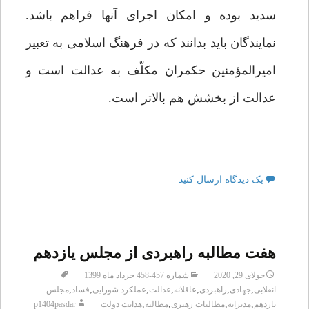
سدید بوده و امکان اجرای آنها فراهم باشد.
نمایندگان باید بدانند که در فرهنگ اسلامی به تعبیر
امیرالمؤمنین حکمران مکلّف به عدالت است و
عدالت از بخشش هم بالاتر است.
یک دیدگاه ارسال کنید
هفت مطالبه راهبردی از مجلس یازدهم
جولای 29, 2020
شماره 457-458 خرداد ماه 1399
,
,
,
,
,
,
,
انقلابی
جهادی
راهبردی
عاقلانه
عدالت
عملکرد شورایی
فساد
مجلس
,
,
,
,
یازدهم
مدبرانه
مطالبات رهبری
مطالبه
هدایت دولت
p1404pasdar