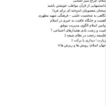
سلام؛ چراغ سبز آشنايى
دانستنيهايى از قرآن مواظب خويشتن باشيد
سخنان معصومان اندوخته اى براى فردا
نگاهى به شخصيت علمى – فرهنگى شهيد مطهرى
اهميت و جايگاه عاقبت به خيرى در اسلام
پيامبر اسلام الگوى مديريت موفق
غيبت و زشت يادى هشدارهاى اجتماعى 7
فلسفه رجعت در نظام شيعه 2
زيارت ؛ ديدارى با بركت 1
جهان اسلام؛ رويش ها و ريزش ها 4