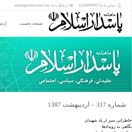
تماس با ما: 02166969953
ارتباط با ما: info[at]pasdareeslam.com
Skip
to
صفحه نخست
آرشی
content
شماره 317 – اردیبهشت 1387
خاطراتى سبز از ياد شهيدان
نگاهى به رويدادها