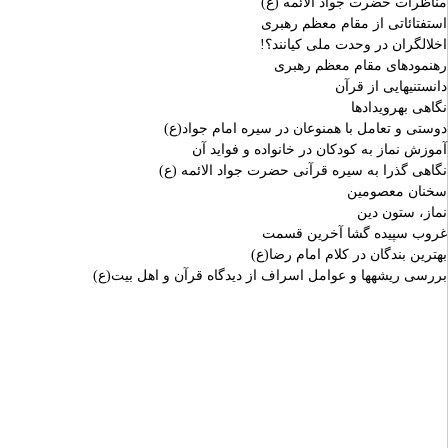
مناظرات حضرت جواد الائمه (ع)
استفتائاتى از مقام معظم رهبرى
اخلالگران در وحدت ملى کیانند؟!
رهنمودهاى مقام معظم رهبرى
دانستنیهایى از قرآن
نگاهی بهرویدادها
دوستى و تعامل با همنوعان در سیره امام جواد(ع)
آموزش نماز به کودکان در خانواده و فواید آن
نگاهى گذرا به سیره قرآنى حضرت جواد الائمه (ع)
سخنان معصومین
نماز، ستون دین
غروب سپیده گشا آخرین قسمت
بهترین بندگان در کلام امام رضا(ع)
بررسى ریشه‏ها و عوامل اسراف از دیدگاه قرآن و اهل بیت(ع)