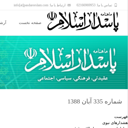
تماس با ما: 02166969953
ارتباط با ما: info[at]pasdareeslam.com
Skip
to
صفحه نخست
آرشی
content
شماره 335 آبان 1388
فهرست
هشدارهاى نبوى