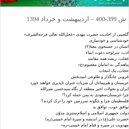
ش 399-400 – اردیبهشت و خرداد 1394
گلچینی از احادیث حضرت مهدی «عجل‌الله تعالی فرجه‌الشرف»
خودشناسی و خودسازی
انسان در جستجوی معنا(۲)
ادب، سرلوحه دعوت انبیاء
غفلت، ریشه همه مفاسد
پناهندگی به امامان معصوم«ع»
حجاب، یک انتخاب
غروبی جانگداز و طلوعی امیدبخش
عربستان و هم‌پیمانان آن ضربات جبران ناپذیری خواهند خورد
ایران و تحولات اخیر منطقه از نگاه سید‌حسن نصرالله
چرا عربستان‌سعودی به یمن حمله کرد؟!
فلسطینیان چرا و چگونه سرزمین خود را ترک کردند؟
توافق خوب، توافق بد
دولت جمهوری اسلامی و اسلام‌ستیزی مدوّن
حضرت علی(ع) در اندیشه و سیرۀ امام خمینی(ره)
مهدویت در سیره و قیام امام خمینی«ره»