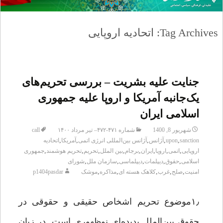
Tag Archives: اتحادیه اروپایی
جنایت علیه بشریت – بررسی تحریم‌های
یک‌جانبه آمریکا و اروپا علیه جمهوری
اسلامی ایران
شهریور 8, 1400
شماره ۴۷۱-۴۷۲– تیر مرداد ۱۴۰۰
call
,
,
,
,
,
sanction
upon
آژانس
آژانس بین‌المللی انرژی اتمی
آمریکا
اتحادیه
,
,
,
,
,
,
,
,
اروپایی
اتمی
اروپا
ایران
برجام
بین الملل
تحریم
تحریم هوشمند
جمهوری
,
,
,
,
,
اسلامی
حقوق
دیپلمات
دیپلماسی
سازمان ملل
شورای
,
,
,
,
,
امنیت
صلح
غرب
کلاهک هسته ای
مذاکره
موشک
p1404pasdar
۱٫موضوع تحریم اشخاص حقیقی و حقوقی در
حقوق بین‌الملل پدیده‌ای نوظهوری است. در زبان