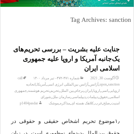
Tag Archives: sanction
جنایت علیه بشریت – بررسی تحریم‌های
یک‌جانبه آمریکا و اروپا علیه جمهوری
اسلامی ایران
آگوست 30, 2021
شماره ۴۷۱-۴۷۲– تیر مرداد ۱۴۰۰
call
,
,
,
,
,
sanction
upon
آژانس
آژانس بین‌المللی انرژی اتمی
آمریکا
اتحادیه
,
,
,
,
,
,
,
,
اروپایی
اتمی
اروپا
ایران
برجام
بین الملل
تحریم
تحریم هوشمند
جمهوری
,
,
,
,
,
اسلامی
حقوق
دیپلمات
دیپلماسی
سازمان ملل
شورای
,
,
,
,
,
امنیت
صلح
غرب
کلاهک هسته ای
مذاکره
موشک
p1404pasdar
۱٫موضوع تحریم اشخاص حقیقی و حقوقی در
حقوق بین‌الملل پدیده‌ای نوظهوری است. در زبان