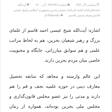
دسامبر 29, 2021
شماره ۴۷3-۴۷4– آذر ۱۴۰۰
آیت‌الله
,
,
,
,
,
خامنه‌ای
امام خامنه ای
امام خمینی
بحرین
جمهوری اسلامی
شیخ عیسی
,
,
قاسم
شیعه
عیسی قاسم
p1404pasdar
اشاره: آیت‌الله شیخ عیسی احمد قاسم از علمای
بزرگ و رهبر شیعیان بحرین، هم به لحاظ مراتب
علمی و هم سوابق مبارزاتی، جایگاه و محبوبیت
خاصی میان مردم بحرین دارند.
این عالم وارسته و مجاهد که سابقه تحصیل
معارف دینی در حوزه علمیه نجف و قم را هم
دارند و مدتی را نیز عضو مجلس قانون‌گذاری و
مجلس ملی بحرین بوده‌اند، همواره از زمان