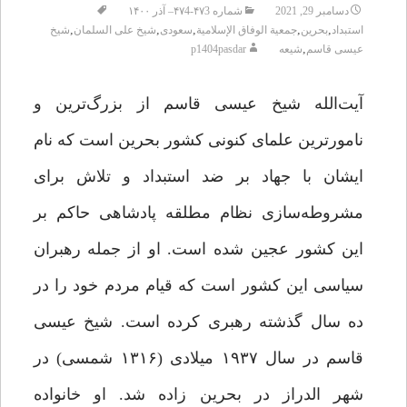
دسامبر 29, 2021
شماره ۴۷3-۴۷4– آذر ۱۴۰۰
,
,
,
,
,
استبداد
بحرین
جمعية الوفاق الإسلامية
سعودی
شیخ علی السلمان
شیخ
,
عیسی قاسم
شیعه
p1404pasdar
آیت‌الله شیخ عیسی قاسم از بزرگ‌ترین و
نامورترین علمای کنونی کشور بحرین است که نام
ایشان با جهاد بر ضد استبداد و تلاش برای
مشروطه‌سازی نظام مطلقه پادشاهی حاکم بر
این کشور عجین شده است. او از جمله رهبران
سیاسی این کشور است که قیام مردم خود را در
ده سال گذشته رهبری کرده است. شیخ عیسی
قاسم در سال ۱۹۳۷ میلادی (۱۳۱۶ شمسی) در
شهر الدراز در بحرین زاده شد. او خانواده‌