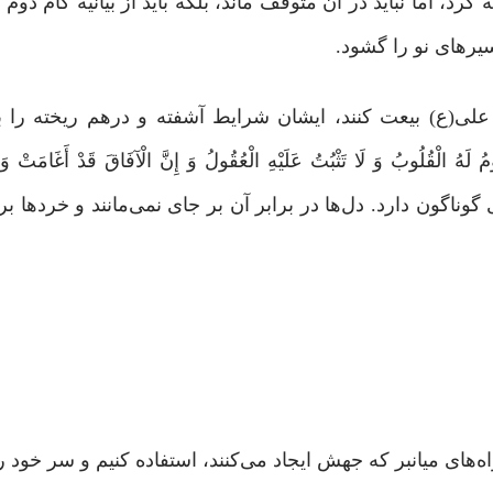
 کرد، اما نباید در آن متوقف ماند، بلکه باید از بیانیه گام دوم 
یرهای نو را گشود.
ی(ع) بیعت کنند، ایشان شرایط آشفته و درهم ‌ریخته را با 
َهُ الْقُلُوبُ وَ لَا تَثْبُتُ عَلَیْهِ الْعُقُولُ وَ إِنَّ الْآفَاقَ قَدْ أَغَامَتْ وَ 
ی گوناگون دارد. دل‌ها در برابر آن بر جاى نمى‌مانند و خردها بر 
های میانبر که جهش ایجاد می‌کنند، استفاده کنیم و سر خود را