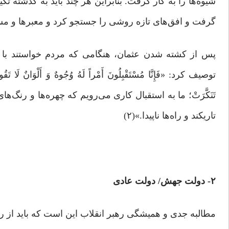
شیوه‌ها را به‌ کار گرفت. بنابراین هر چند باید به گذشته تکیه
گرفت و افق‌های تازه روشی را جستجو کرد و معبرها و مس
پس از کشته ‌شدن عثمان، هنگامی که مردم خواستند با عل
توصیف کرد: «فَإِنَّا مُسْتَقْبِلُونَ أَمْراً لَهُ وُجُوهٌ وَ أَلْوَانٌ لَا تَقُومُ ل
تَنَکَّرَتْ؛ ما به استقبال کارى مى‌رویم که چهره‌ها و رنگ‌ها
تاریکند و راه‌ها ناپیدا.»(۲)
۲- دولت جهش/ دولت عادی
مطالبه جدی و همیشگی رهبر انقلاب این است که باید از راه‌