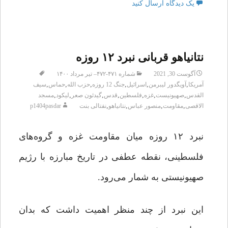
یک دیدگاه ارسال کنید
نتانیاهو قربانی نبرد ۱۲ روزه
آگوست 30, 2021
شماره ۴۷۱-۴۷۲– تیر مرداد ۱۴۰۰
,
,
,
,
,
,
آمریکا
آویگدور لیبرمن
اسرائیل
جنگ 12 روزه
حزب الله
حماس
سیف
,
,
,
,
,
,
,
القدس
صهیونیست
غزه
فلسطین
قدس
گیدئون صعر
لیکود
مسجد
,
,
,
,
الاقصی
مقاومت
منصور عباس
نتانیاهو
نفتالی بنت
p1404pasdar
نبرد ۱۲ روزه میان مقاومت غزه و گروه‌های
فلسطینی، نقطه عطفی در تاریخ مبارزه با رژیم
صهیونیستی به شمار می‌رود.
این نبرد از چند منظر اهمیت داشت که بدان