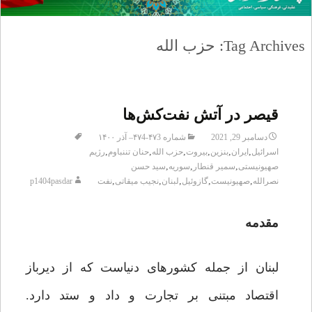
Tag Archives: حزب الله
قیصر در آتش نفت‌کش‌ها
دسامبر 29, 2021
شماره ۴۷3-۴۷4– آذر ۱۴۰۰
,
,
,
,
,
,
اسرائیل
ایران
بنزین
بیروت
حزب الله
حنان تننباوم
رژیم
,
,
,
صهیونیستی
سمیر قنطار
سوریه
سید حسن
,
,
,
,
,
نصرالله
صهیونیست
گازوئیل
لبنان
نجیب میقاتی
نفت
p1404pasdar
مقدمه
لبنان از جمله کشورهای دنیاست که از دیرباز
اقتصاد مبتنی بر تجارت و داد و ستد دارد.