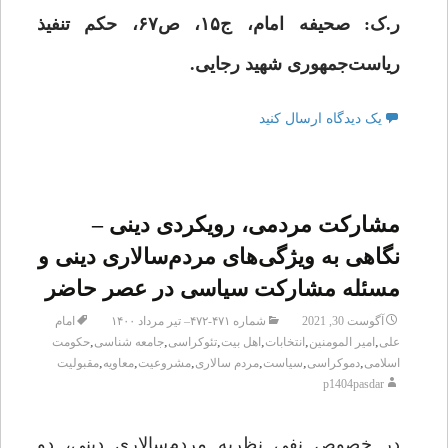
ر.ک: صحیفه امام، ج۱۵، ص۶۷، حکم تنفیذ
ریاست‌جمهوری شهید رجایی.
یک دیدگاه ارسال کنید
مشارکت مردمی، رویکردی دینی –
نگاهی به ویژگی‌های مردم‌سالاری دینی و
مسئله مشارکت سیاسی در عصر حاضر
آگوست 30, 2021
شماره ۴۷۱-۴۷۲– تیر مرداد ۱۴۰۰
امام
,
,
,
,
,
,
علی
امیر المومنین
انتخابات
اهل بیت
تئوکراسی
جامعه شناسی
حکومت
,
,
,
,
,
,
اسلامی
دموکراسی
سیاست
مردم سالاری
مشروعیت
معاویه
مقبولیت
p1404pasdar
در خصوص نفی نظریه مردم‌سالاری دینی، دو