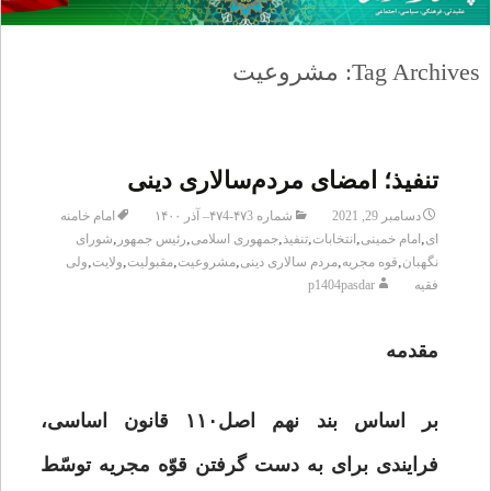
Tag Archives: مشروعیت
تنفیذ؛ امضای مردم‌سالاری دینی
دسامبر 29, 2021
شماره ۴۷3-۴۷4– آذر ۱۴۰۰
امام خامنه
,
,
,
,
,
,
ای
امام خمینی
انتخابات
تنفیذ
جمهوری اسلامی
رئیس جمهور
شورای
,
,
,
,
,
,
نگهبان
قوه مجریه
مردم سالاری دینی
مشروعیت
مقبولیت
ولایت
ولی
فقیه
p1404pasdar
مقدمه
بر اساس بند نهم اصل۱۱۰ قانون اساسی،
فرایندی برای به دست گرفتن قوّه مجریه توسّط