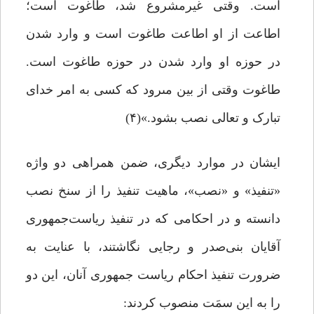
است. وقتى غیرمشروع شد، طاغوت است؛
اطاعت از او اطاعت طاغوت است و وارد شدن
در حوزه او وارد شدن در حوزه طاغوت است.
طاغوت وقتى از بین مى‏رود که کسی به امر خداى
تبارک و تعالى نصب بشود.»(۴)
ایشان در موارد دیگری، ضمن همراهی دو واژه
«تنفیذ» و «نصب»، ماهیت تنفیذ را از سنخ نصب
دانسته و در احکامی که در تنفیذ ریاست‌جمهوری
آقایان بنی‌صدر و رجایی نگاشتند، با عنایت به
ضرورت تنفیذ احکام ریاست جمهوری آنان، این دو
را به این سمَت منصوب کردند: