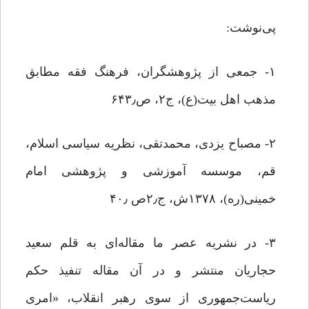
پی‌نوشت:
۱- جمعى از پژوهشگران، فرهنگ فقه مطابق
مذهب اهل بیت(ع)، ج‌۲، ص۶۴۳٫
۲- مصباح یزدی، محمدتقی، نظریه سیاسی اسلام،
قم، موسسه آموزشی و پژوهشی امام
خمینی(ره)، ۱۳۷۸ش، ج۲٫ص ۴۰٫
۳- در نشریه عصر ما مقاله‌ای به قلم سعید
حجاریان منتشر و در آن مقاله تنفیذ حکم
ریاست‌جمهوری از سوی رهبر انقلاب، «امری