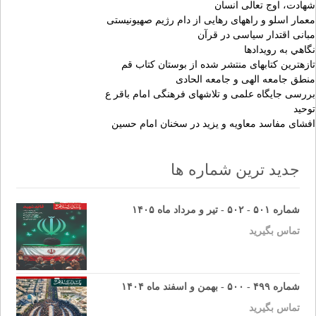
شهادت، اوج تعالى انسان‏
معمار اسلو و راههاى رهايى از دام رژيم صهيونيستى‏
مبانى اقتدار سياسى در قرآن‏
نگاهي به رويدادها
تازه‏ترين كتاب‏هاى منتشر شده از بوستان كتاب قم
منطق جامعه الهى و جامعه الحادى‏
بررسى جايگاه علمى و تلاش‏هاى فرهنگى امام باقر ع
توحيد
افشاى مفاسد معاويه و يزيد در سخنان امام حسين
جدید ترین شماره ها
شماره ۵۰۱ - ۵۰۲ - تیر و مرداد ماه ۱۴۰۵
تماس بگیرید
شماره ۴۹۹ - ۵۰۰ - بهمن و اسفند ماه ۱۴۰۴
تماس بگیرید