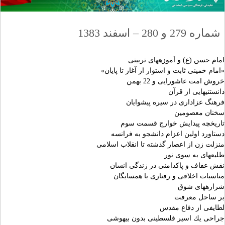
شماره 279 و 280 – اسفند 1383
امام حسن (ع) و آموزه‏هاى تربيتى‏
«امام خمينى ثابت و استوار از آغاز تا پايان»
خروش امت عاشورايى و 22 بهمن‏
دانستنيهايى از قرآن
فرهنگ عزادارى در سيره پيشوايان‏
سخنان معصومين‏
تاريخچه پيدايش خوارج قسمت سوم
دستاورد اولين اعزام دانشجو به فرانسه‏
منزلت زن از اعصار گذشته تا انقلاب اسلامى‏
طليعه‏اى به سوى نور
نقش عفاف و پاكدامنى در زندگى انسان‏
مناسبات اخلاقى و رفتارى با همسايگان‏
شراره‏هاى شوق‏
بر ساحل معرفت‏
لطايفى از دفاع مقدس‏
جراحى يك اسير فلسطينى بدون بيهوشى‏